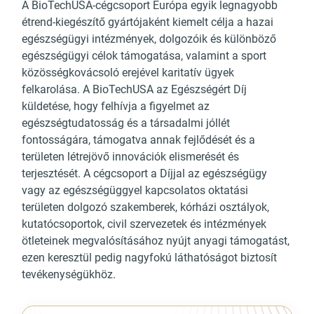
A BioTechUSA-cégcsoport Európa egyik legnagyobb
étrend-kiegészítő gyártójaként kiemelt célja a hazai
egészségügyi intézmények, dolgozóik és különböző
egészségügyi célok támogatása, valamint a sport
közösségkovácsoló erejével karitatív ügyek
felkarolása. A BioTechUSA az Egészségért Díj
küldetése, hogy felhívja a figyelmet az
egészségtudatosság és a társadalmi jóllét
fontosságára, támogatva annak fejlődését és a
területen létrejövő innovációk elismerését és
terjesztését. A cégcsoport a Díjjal az egészségügy
vagy az egészségüggyel kapcsolatos oktatási
területen dolgozó szakemberek, kórházi osztályok,
kutatócsoportok, civil szervezetek és intézmények
ötleteinek megvalósításához nyújt anyagi támogatást,
ezen keresztül pedig nagyfokú láthatóságot biztosít
tevékenységükhöz.