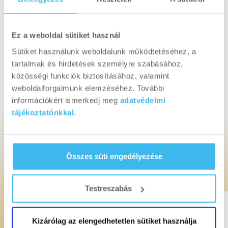
megvalósításával hatékonyabb, gyorsabb lehet a
segítő, életmentő munka. A pályázati rendszerünk
célja, hogy lehetővé tegyük ezeknek az ötleteknek a
Ez a weboldal sütiket használ
megvalósítását, megteremtsük az ezekhez
Sütiket használunk weboldalunk működtetéséhez, a
nélkülözhetetlen forrásokat és olyan
tartalmak és hirdetések személyre szabásához,
infrastrukturális, edukációs és módszertani
közösségi funkciók biztosításához, valamint
fejlesztéseket indítsunk el, melyek segíthetnek
weboldalforgalmunk elemzéséhez. További
abban, hogy a betegek és a társadalom számára is
információkért ismerkedj meg
adatvédelmi
fontos, hasznos innovációk jöjjenek létre.”
tájékoztatónkkal
.
Összes süti engedélyezése
A zsűri
Testreszabás
Kizárólag az elengedhetetlen sütiket használja