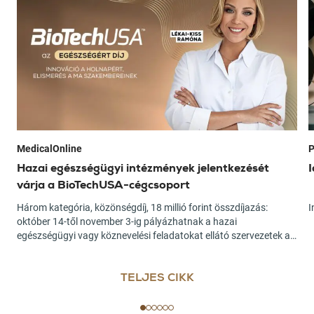
MedicalOnline
P
Hazai egészségügyi intézmények jelentkezését
I
várja a BioTechUSA-cégcsoport
Három kategória, közönségdíj, 18 millió forint összdíjazás:
I
október 14-től november 3-ig pályázhatnak a hazai
egészségügyi vagy köznevelési feladatokat ellátó szervezetek a
“BioTechUSA az Egészségért Díj”-ra.
TELJES CIKK