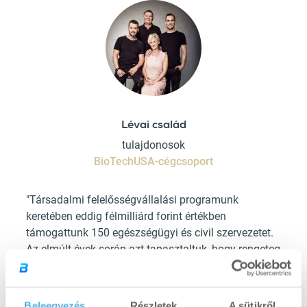
Lévai család
tulajdonosok
BioTechUSA-cégcsoport
"Társadalmi felelősségvállalási programunk
keretében eddig félmilliárd forint értékben
támogattunk 150 egészségügyi és civil szervezetet.
Az elmúlt évek során azt tapasztaltuk, hogy rengeteg
az olyan innovatív látásmóddal bíró, profi
szakember az egészségügyi szférában, aki nem
csak elkötelezett, de olyan ötletei is vannak, melyek
Beleegyezés
Részletek
A sütikről