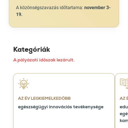
A közönségszavazás időtartama:
november 3-
19.
Kategóriák
A pályázati időszak lezárult.
AZ ÉV LEGKIEMELKEDŐBB
AZ 
egészségügyi innovációs tevékenysége
edu
egé
ka