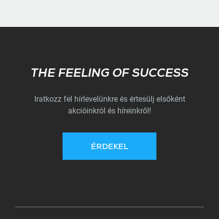
Subscribe
THE FEELING OF SUCCESS
Iratkozz fel hírlevelünkre és értesülj elsőként
akcióinkról és híreinkről!
ÉRDEKEL