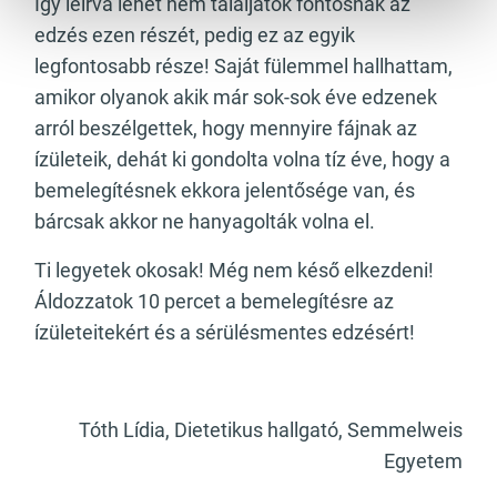
Így leírva lehet nem találjátok fontosnak az
edzés ezen részét, pedig ez az egyik
legfontosabb része! Saját fülemmel hallhattam,
amikor olyanok akik már sok-sok éve edzenek
arról beszélgettek, hogy mennyire fájnak az
ízületeik, dehát ki gondolta volna tíz éve, hogy a
bemelegítésnek ekkora jelentősége van, és
bárcsak akkor ne hanyagolták volna el.
Ti legyetek okosak! Még nem késő elkezdeni!
Áldozzatok 10 percet a bemelegítésre az
ízületeitekért és a sérülésmentes edzésért!
Tóth Lídia, Dietetikus hallgató, Semmelweis
Egyetem