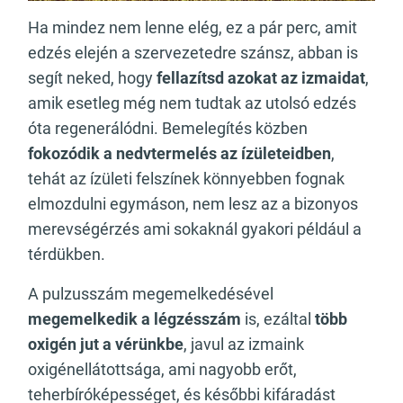
Ha mindez nem lenne elég, ez a pár perc, amit
edzés elején a szervezetedre szánsz, abban is
segít neked, hogy
fellazítsd azokat az izmaidat
,
amik esetleg még nem tudtak az utolsó edzés
óta regenerálódni. Bemelegítés közben
fokozódik a nedvtermelés az ízületeidben
,
tehát az ízületi felszínek könnyebben fognak
elmozdulni egymáson, nem lesz az a bizonyos
merevségérzés ami sokaknál gyakori például a
térdükben.
A pulzusszám megemelkedésével
megemelkedik a légzésszám
is, ezáltal
több
oxigén jut a vérünkbe
, javul az izmaink
oxigénellátottsága, ami nagyobb erőt,
teherbíróképességet, és későbbi kifáradást