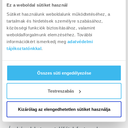
Ez a weboldal sütiket használ
Sütiket használunk weboldalunk működtetéséhez, a
tartalmak és hirdetések személyre szabásához,
közösségi funkciók biztosításához, valamint
weboldalforgalmunk elemzéséhez. További
információkért ismerkedj meg
adatvédelmi
Mivel ezt akár oldalakon keresztül is lehetne
tájékoztatónkkal
.
taglalni, szerintem megelégszetek annyival,
hogy van egy
keringésfokozó blokk
, és egy
dinamikus rész
benne. A keringésfokozó
Összes süti engedélyezése
blokkhoz tartozik a különböző kardiógépek
használata, de akár az ugrálókötelezés is, a
Testreszabás
dinamikus részhez pedig a különböző körzések,
guggolás, fekvőtámasz, felülés, stb. A lényege a
bemelegítésnek, hogy egy 5-10 percet minimum
Kizárólag az elengedhetetlen sütiket használja
szánj rá, és azért melegedj is ki közben.