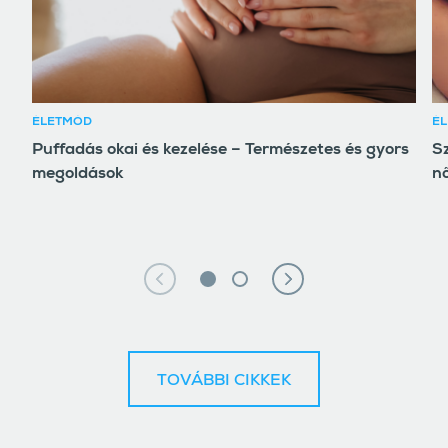
ÉLETMÓD
ÉL
Puffadás okai és kezelése – Természetes és gyors
S
megoldások
n
TOVÁBBI CIKKEK