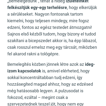
„bemelegedünk”, tehát a hideg
ízületeinket
felkészítjük egy-egy terhelésre
, hogy elkerüljük
a sérüléseket. Nagyon fontosnak tartom
kiemelni, hogy teljesen mindegy, mire fogsz
edzeni, fontos az egész testedet átmozgatni!
Sajnos első kézből tudom, hogy bizony el tudod
szakítani a bicepszedet akkor is, ha épp lábazol,
csak rosszul emelsz meg egy tárcsát, miközben
fel akarod rakni a tológépre.
Bemelegítés közben jönnek létre azok az
ideg-
izom kapcsolatok
is, amivel elérheted, hogy
sokkal koncentráltabban tudj edzeni, így
hozzásegíted magad ahhoz, hogy az edzésed
még hatásosabb legyen. A pulzusodat is
fokozod, ezáltal – megint csak a
szervezetednek teszel jót, hogy nem egy