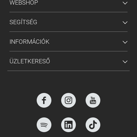
ALSÓ MENÜ
WEBSHOP
SEGÍTSÉG
INFORMÁCIÓK
ÜZLETKERESŐ