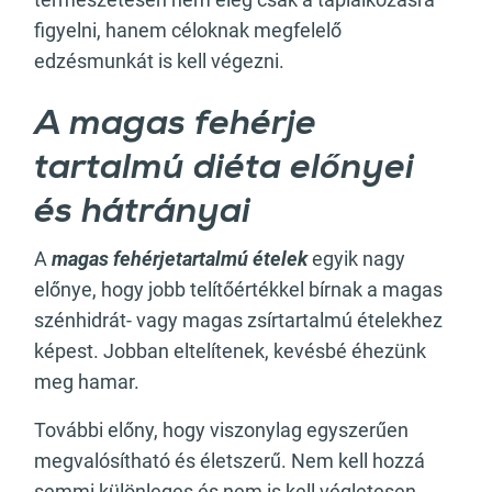
figyelni, hanem céloknak megfelelő
edzésmunkát is kell végezni.
A magas fehérje
tartalmú diéta előnyei
és hátrányai
A
magas fehérjetartalmú ételek
egyik nagy
előnye, hogy jobb telítőértékkel bírnak a magas
szénhidrát- vagy magas zsírtartalmú ételekhez
képest. Jobban eltelítenek, kevésbé éhezünk
meg hamar.
További előny, hogy viszonylag egyszerűen
megvalósítható és életszerű. Nem kell hozzá
semmi különleges és nem is kell végletesen