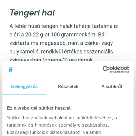
Tengeri hal
A fehér húsú tengeri halak fehérje tartalma is
eléri a 20-22 g-ot 100 grammonként. Bár
zsírtartalma magasabb, mint a csirke- vagy
pulykamellé, rendkívül értékes esszenciális
zsírsavakban (omega-3) gazdagok.
Leggyakrabban fagyasztott formában érhető el,
emiatt érdemes azzal számolni, hogy
ételkészítés közben sok vizet veszít.
Beleegyezés
Részletek
A sütikről
Ez a weboldal sütiket használ
Sütiket használunk weboldalunk működtetéséhez, a
tartalmak és hirdetések személyre szabásához,
közösségi funkciók biztosításához, valamint