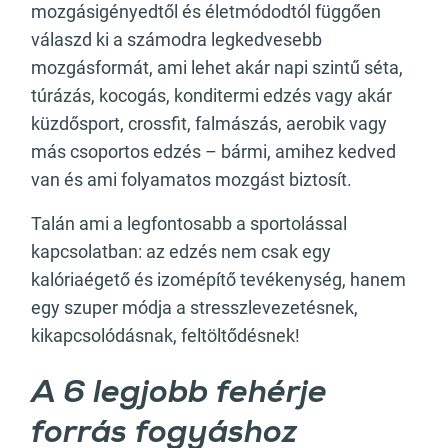
mozgásigényedtől és életmódodtól függően
válaszd ki a számodra legkedvesebb
mozgásformát, ami lehet akár napi szintű séta,
túrázás, kocogás, konditermi edzés vagy akár
küzdősport, crossfit, falmászás, aerobik vagy
más csoportos edzés – bármi, amihez kedved
van és ami folyamatos mozgást biztosít.
Talán ami a legfontosabb a sportolással
kapcsolatban: az edzés nem csak egy
kalóriaégető és izomépítő tevékenység, hanem
egy szuper módja a stresszlevezetésnek,
kikapcsolódásnak, feltöltődésnek!
A 6 legjobb fehérje
forrás fogyáshoz