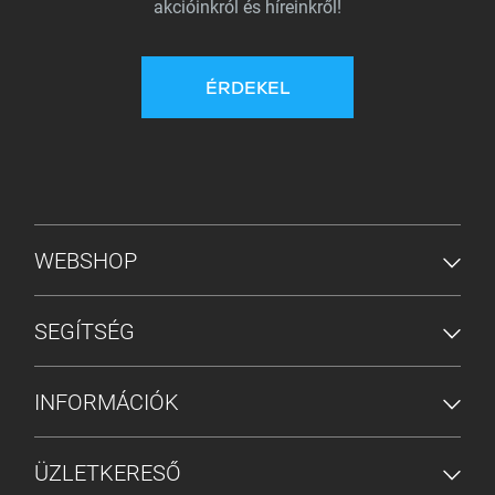
akcióinkról és híreinkről!
ÉRDEKEL
ALSÓ MENÜ
WEBSHOP
SEGÍTSÉG
INFORMÁCIÓK
ÜZLETKERESŐ