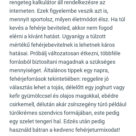
rengeteg kalkulátor áll rendelkezésre az
interneten. Ezek figyelembe veszik azt is,
mennyit sportolsz, milyen életmódot élsz. Ha túl
kevés a fehérje beviteled, akkor nem fogod
elérni a kívánt hatást. Ugyanígy a túlzott
mértékű fehérjebevitelnek is lehetnek káros
hatásai. Próbálj változatosan étkezni, többféle
forrásból biztosítani magadnak a szükséges
mennyiséget. Általános tippek egy napra,
fehérjeforrások tekintetiében: reggelire jó
választás lehet a tojás, délelőtt egy joghurt vagy
kefir gyümölccsel és olajos magokkal, ebédre
csirkemell, délután akár zsírszegény túró például
túrókrémes szendvics formájában, este pedig
egy szelet tengeri hal. Edzés után pedig
használd bátran a kedvenc fehérjeturmixodat!