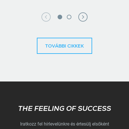
TOVÁBBI CIKKEK
Subscribe
THE FEELING OF SUCCESS
Iratkozz fel hírlevelünkre és értesülj elsőként