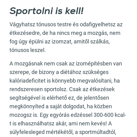
Sportolni is kell!
Vágyhatsz tónusos testre és odafigyelhetsz az
étkezésedre, de ha nincs meg a mozgás, nem
fog úgy épülni az izomzat, amitől szálkás,
tónusos leszel.
A mozgásnak nem csak az izomépítésben van
szerepe, de bizony a diétához szükséges
kalóriadeficitet is könnyebb megvalósítani, ha
rendszeresen sportolsz. Csak az étkezések
segítségével is elérhető ez, de jelentősen
megkönnyíted a saját dolgodat, ha közben
mozogsz is. Egy egyórás edzéssel 300-600 kcal-
t is elhasználhatsz akár, ami nem kevés! A
súlyfelesleged mértékétől, a sportmúltadtól,