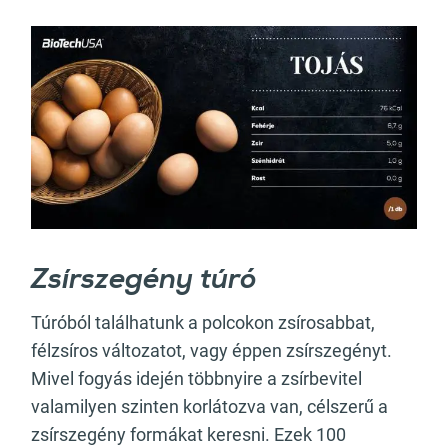
Zsírszegény túró
Túróból találhatunk a polcokon zsírosabbat,
félzsíros változatot, vagy éppen zsírszegényt.
Mivel fogyás idején többnyire a zsírbevitel
valamilyen szinten korlátozva van, célszerű a
zsírszegény formákat keresni. Ezek 100