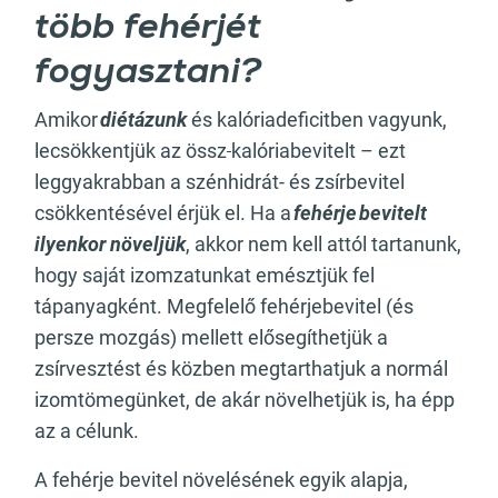
több fehérjét
fogyasztani?
Amikor
diétázunk
és kalóriadeficitben vagyunk,
lecsökkentjük az össz
kalóriabevitelt – ezt
leggyakrabban a szénhidrát- és zsírbevitel
csökkentésével érjük el. Ha a
fehérje
bevitelt
ilyenkor növeljük
, akkor nem kell attól tartanunk,
hogy saját izomzatunkat emésztjük fel
tápanyagként. Megfelelő fehérjebevitel (és
persze mozgás) mellett elősegíthetjük a
zsírvesztést és közben megtarthatjuk a normál
izomtömegünket, de akár növelhetjük is, ha épp
az a célunk.
A fehérje bevitel növelésének egyik alapja,