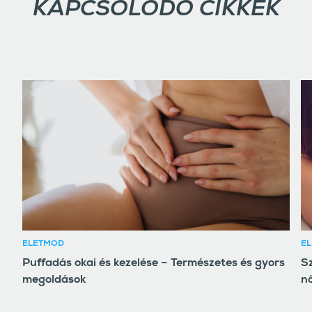
KAPCSOLÓDÓ CIKKEK
ÉLETMÓD
ÉL
Puffadás okai és kezelése – Természetes és gyors
S
megoldások
n