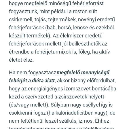
hogy
a
megfelelő minőségű fehérjeforrást
fogyasztunk, mint például a roston sült
csirkemell, tojás, tejtermékek, növényi eredetű
fehérjeforrások (bab, borsó, lencse és ezekből
készült termékek). Az élelmiszer eredetű
fehérjeforrások mellett jól beilleszthetők az
étrendbe a fehérjeturmixok is, főleg, ha aktív
életet élsz.
Ha nem fogyasztasz
megfelelő mennyiségű
fehérjét a diéta alatt
, akkor bizony előfordulhat,
hogy az energiaigényes izomszövet bontásába
kezd a szervezeted a zsírszövetek helyett
(és/vagy mellett). Súlyban nagy eséllyel így is
csökkenni fogsz (ha kalóriadeficitben vagy), de
nem feltétlenül leszel szálkás, izmos. Ehhez
természetesen nem elég csak a táplálkozásra