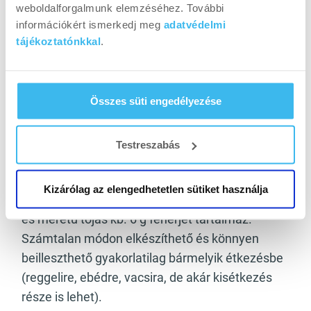
weboldalforgalmunk elemzéséhez. További
információkért ismerkedj meg
adatvédelmi
tájékoztatónkkal
.
Tojásfehérje
Összes süti engedélyezése
A tojás minden tekintetben egy
alapélelmiszernek mondható. A teljes tojás
Testreszabás
fehérjetartalmához viszonyítják a fehérje
források biológiai értékét, vagyis
Kizárólag az elengedhetetlen sütiket használja
hasznosulásának minőségét, mértékét. 1 db M-
es méretű tojás kb. 6 g fehérjét tartalmaz.
Számtalan módon elkészíthető és könnyen
beilleszthető gyakorlatilag bármelyik étkezésbe
(reggelire, ebédre, vacsira, de akár kisétkezés
része is lehet).