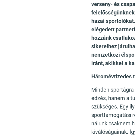
verseny- és csapa
felelősségünknek
hazai sportolókat
elégedett partner
hozzánk csatlakoz
sikereihez járulh
nemzetközi élspor
iránt, akikkel a 
Háromévtizedes t
Minden sportágra
edzés, hanem a tud
szükséges. Egy il
sporttámogatási r
nálunk csaknem ha
kiválóságainak. Í