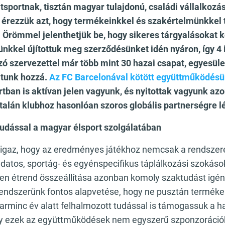
tsportnak, tisztán magyar tulajdonú, családi vállalkozá
 érezzük azt, hogy termékeinkkel és szakértelmünkkel
. Örömmel jelenthetjük be, hogy sikeres tárgyalásokat 
ünkkel újítottuk meg szerződésünket idén nyáron, így 4
ó szervezettel már több mint 30 hazai csapat, egyesüle
atunk hozzá.
Az FC Barcelonával kötött együttműködés
tban is aktívan jelen vagyunk, és nyitottak vagyunk az
katalán klubhoz hasonlóan szoros globális partnerségre 
udással a magyar élsport szolgálatában
 igaz, hogy az eredményes játékhoz nemcsak a rendsze
atos, sportág- és egyénspecifikus táplálkozási szokások 
yen étrend összeállítása azonban komoly szaktudást igén
endszerünk fontos alapvetése, hogy ne pusztán terméke
rminc év alatt felhalmozott tudással is támogassuk a ha
gy ezek az együttműködések nem egyszerű szponzorációk