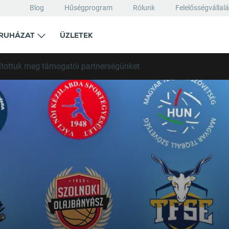
Blog
Hűségprogram
Rólunk
Felelősségvállal
RUHÁZAT
ÜZLETEK
jítottuk meg támogatói partnerségünket