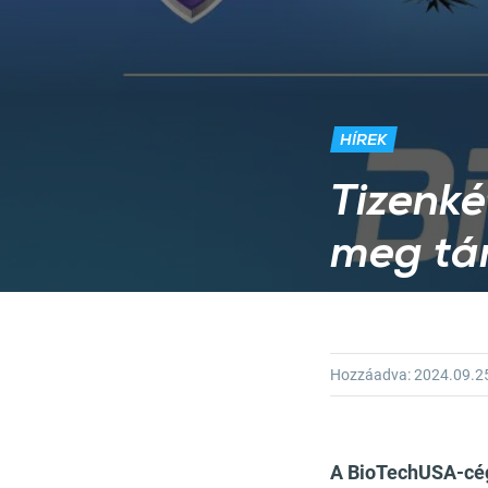
HÍREK
Tizenké
meg tá
Hozzáadva:
2024.09.2
A BioTechUSA-cég