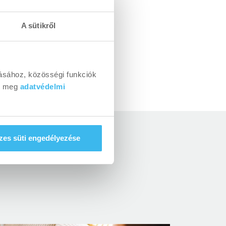
útávú partnereink
például a
Magyar
A sütikről
melő
 kerületi
TVE-t
is.
ásához, közösségi funkciók
dj meg
adatvédelmi
es süti engedélyezése