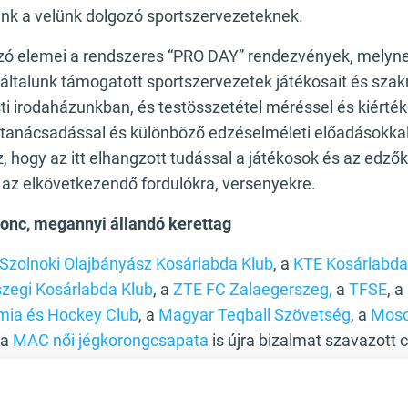
nk a velünk dolgozó sportszervezeteknek.
 elemei a rendszeres “PRO DAY” rendezvények, melynek
általunk támogatott sportszervezetek játékosait és szakm
i irodaházunkban, és testösszetétel méréssel és kiérték
 tanácsadással és különböző edzéselméleti előadásokka
, hogy az itt elhangzott tudással a játékosok és az edz
 az elkövetkezendő fordulókra, versenyekre.
újonc, megannyi állandó kerettag
Szolnoki Olajbányász Kosárlabda Klub
, a
KTE Kosárlabda
zegi Kosárlabda Klub
, a
ZTE FC Zalaegerszeg,
a
TFSE
, a
ia és Hockey Club
, a
Magyar Teqball Szövetség
, a
Moso
 a
MAC női jégkorongcsapata
is újra bizalmat szavazott
2024-ben kötelékünkben üdvözölhettük a
SOCCA-Kispály
badidő Sportszövetséget
, az
Esernyős Óbudai Kulturális 