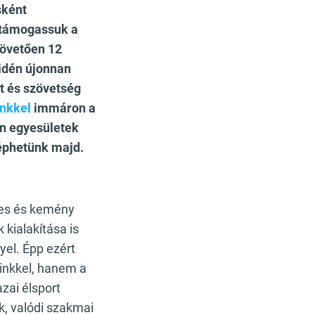
sként
 támogassuk a
követően 12
 idén újonnan
t és szövetség
ünkkel
immáron a
on egyesületek
léphetünk majd.
res és kemény
kialakítása is
yel. Épp ezért
inkkel, hanem a
zai élsport
, valódi szakmai