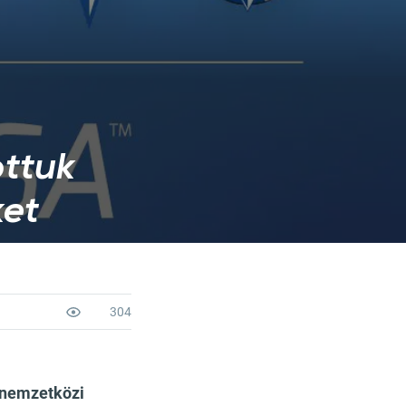
ottuk
et
304
 nemzetközi