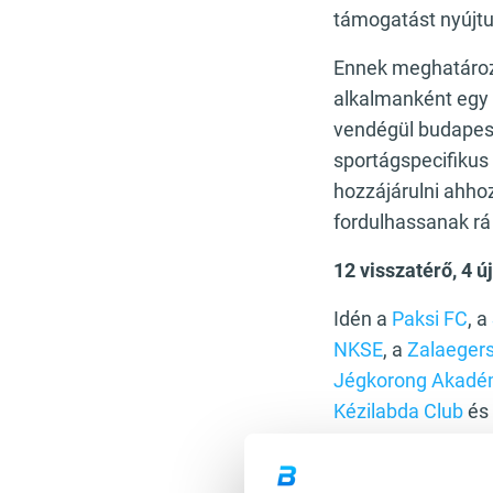
támogatást nyújtu
Ennek meghatározó
alkalmanként egy 
vendégül budapest
sportágspecifikus
hozzájárulni ahhoz
fordulhassanak rá
12 visszatérő, 4 
Idén a
Paksi FC
, a
NKSE
, a
Zalaegers
Jégkorong Akadém
Kézilabda Club
és
szakértelmének. 
Labdarúgó és Sza