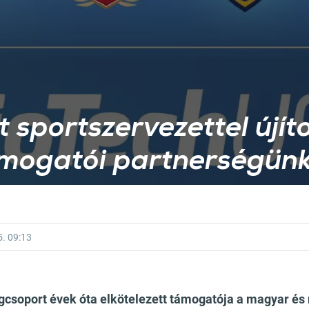
t sportszervezettel újít
mogatói partnerségünk
5.
09:13
csoport évek óta elkötelezett támogatója a magyar és