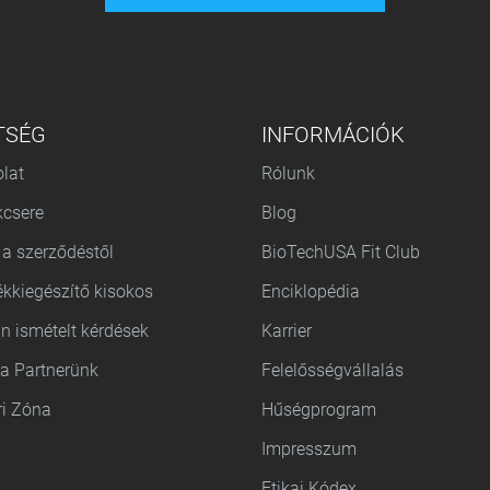
TSÉG
INFORMÁCIÓK
lat
Rólunk
csere
Blog
 a szerződéstől
BioTechUSA Fit Club
ékkiegészítő kisokos
Enciklopédia
n ismételt kérdések
Karrier
 a Partnerünk
Felelősségvállalás
ri Zóna
Hűségprogram
Impresszum
Etikai Kódex