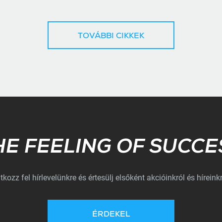
TOVÁBBI CIKKEK
Subscribe
HE FEELING OF SUCCE
atkozz fel hírlevelünkre és értesülj elsőként akcióinkról és híreinkr
ÉRDEKEL