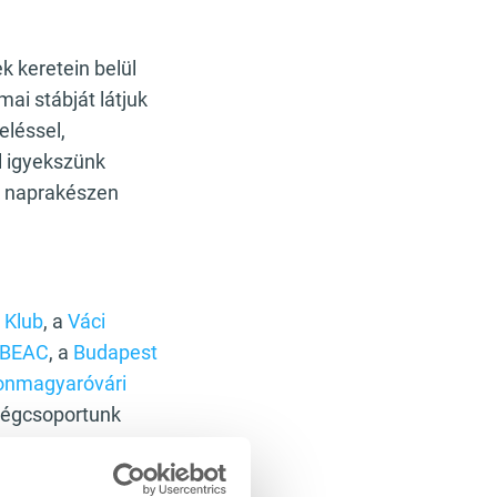
 keretein belül
ai stábját látjuk
eléssel,
l igyekszünk
ők naprakészen
 Klub
, a
Váci
BEAC
, a
Budapest
nmagyaróvári
 cégcsoportunk
ás Magyar
és Sport Nonprofit