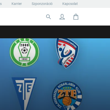
ás
Karrier
Szponzoráció
Kapcsolat
Keresés: