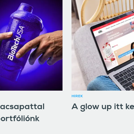
HÍREK
dacsapattal
A glow up itt k
ortfóliónk