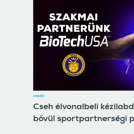
HÍREK
Cseh élvonalbeli kézilab
bővül sportpartnerségi p