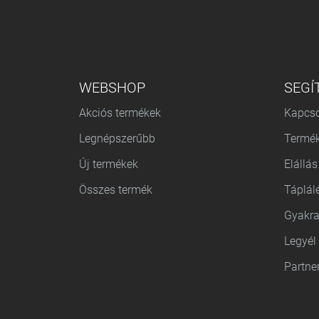
ALSÓ MENÜ
WEBSHOP
SEGÍ
Akciós termékek
Kapcso
Legnépszerűbb
Termék
Új termékek
Elállás
Összes termék
Táplál
Gyakra
Legyél
Partne