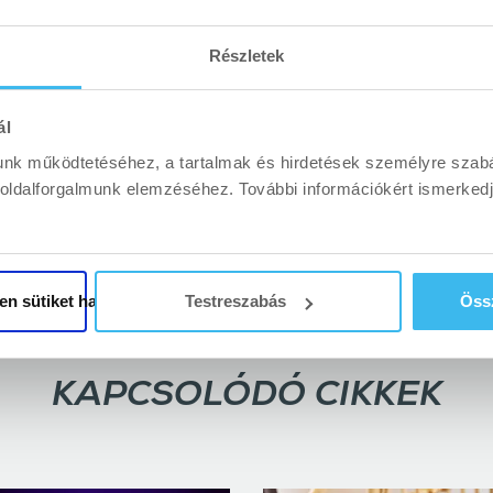
 Focisulit
és a
Falco KC Szombathely
csapatát is. Hossz
töretlenül kitartanak mellettünk, így folytatódik a munka 
Részletek
sággal
, a
Magyar Birkózók Szövetsége
és a
Magyar Erőe
jó szomszédként pedig továbbra is támogatjuk a harmadik
ál
unk működtetéséhez, a tartalmak és hirdetések személyre szab
boldalforgalmunk elemzéséhez. További információkért ismerke
en sütiket használja
Testreszabás
Össz
KAPCSOLÓDÓ CIKKEK