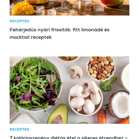
RECEPTEK
Fehérjedús nyári frissítők: fitt limonádé és
mocktail receptek
RECEPTEK
7 kalóriaszegény diétás étel a sikeres étrendhez –