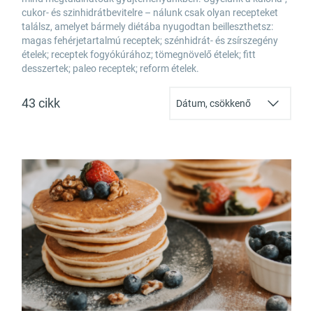
cukor- és szinhidrátbevitelre – nálunk csak olyan recepteket
találsz, amelyet bármely diétába nyugodtan beilleszthetsz:
magas fehérjetartalmú receptek; szénhidrát- és zsírszegény
ételek; receptek fogyókúrához; tömegnövelő ételek; fitt
desszertek; paleo receptek; reform ételek.
43 cikk