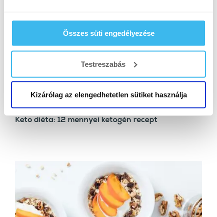
Összes süti engedélyezése
Testreszabás
Kizárólag az elengedhetetlen sütiket használja
RECEPTEK
Keto diéta: 12 mennyei ketogén recept