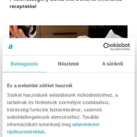
receptekkel
Beleegyezés
Részletek
A sütikről
Ez a weboldal sütiket használ
Sütiket használunk weboldalunk működtetéséhez, a
RECEPTEK
tartalmak és hirdetések személyre szabásához,
A legjobb csirkemell receptek diétához – 3+1 ötlet
közösségi funkciók biztosításához, valamint
weboldalforgalmunk elemzéséhez. További
információkért ismerkedj meg
adatvédelmi
tájékoztatónkkal
.