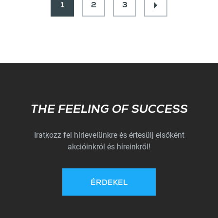
1
2
3
Subscribe
THE FEELING OF SUCCESS
Iratkozz fel hírlevelünkre és értesülj elsőként
akcióinkról és híreinkről!
ÉRDEKEL