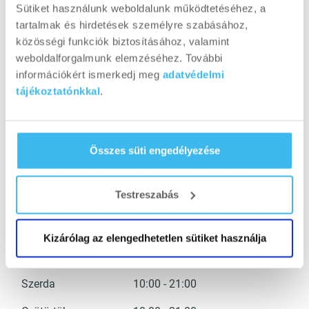
Sütiket használunk weboldalunk működtetéséhez, a
tartalmak és hirdetések személyre szabásához,
közösségi funkciók biztosításához, valamint
weboldalforgalmunk elemzéséhez. További
információkért ismerkedj meg
adatvédelmi
TOVÁBBI
tájékoztatónkkal
.
INFORMÁCIÓK
Szakmai tanácsokkal várunk minden nap.
Összes süti engedélyezése
Testreszabás
NYITVATARTÁS
Hétfő
10:00 - 21:00
Kizárólag az elengedhetetlen sütiket használja
Kedd
10:00 - 21:00
Szerda
10:00 - 21:00