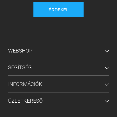
ÉRDEKEL
ALSÓ MENÜ
WEBSHOP
SEGÍTSÉG
INFORMÁCIÓK
ÜZLETKERESŐ