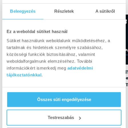
Beleegyezés
Részletek
A sütikről
Ez a weboldal sütiket használ
Sütiket használunk weboldalunk működtetéséhez, a
tartalmak és hirdetések személyre szabásához,
közösségi funkciók biztosításához, valamint
weboldalforgalmunk elemzéséhez. További
információkért ismerkedj meg
adatvédelmi
A tenger ereje kapszulába zárva |
Fegy
tájékoztatónkkal
.
BioTechUSA
telj
Bio
Previous
Next
Összes süti engedélyezése
Testreszabás
ÖSSZES VIDEÓ