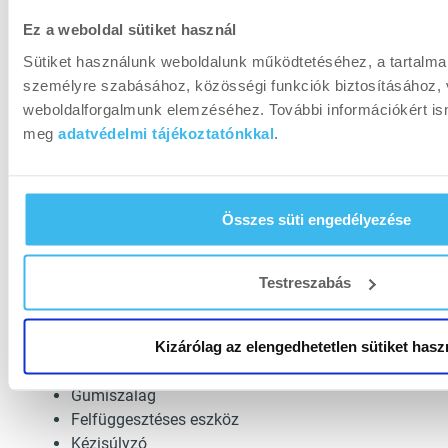
Ez a weboldal sütiket használ
Sütiket használunk weboldalunk működtetéséhez, a tartalma
személyre szabásához, közösségi funkciók biztosításához, 
weboldalforgalmunk elemzéséhez. További információkért is
meg
adatvédelmi tájékoztatónkkal
.
Összes süti engedélyezése
Egyéb eszközök: e
lképzelhető, hogy
Testreszabás
elővigyázatosságból már beszereztél az otthoni
edzéshez eszközöket, de ha még nem, akkor
Kizárólag az elengedhetetlen sütiket hasz
ezekre gondolj:
Gumiszalag
Felfüggesztéses eszköz
Kézisúlyzó