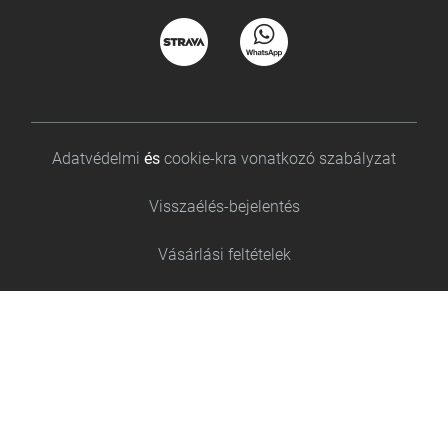
Footer bottom
Adatvédelmi
és
cookie-kra vonatkozó szabályzat
Visszaélés-bejelentés
Vásárlási feltételek