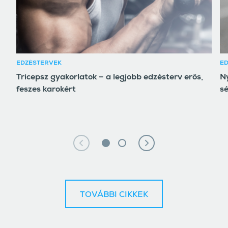
EDZÉSTERVEK
E
Tricepsz gyakorlatok – a legjobb edzésterv erős,
Ny
feszes karokért
sé
TOVÁBBI CIKKEK