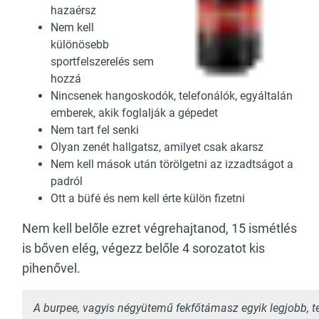
hazaérsz
Nem kell
különösebb
sportfelszerelés sem
hozzá
Nincsenek hangoskodók, telefonálók, egyáltalán
emberek, akik foglalják a gépedet
Nem tart fel senki
Olyan zenét hallgatsz, amilyet csak akarsz
Nem kell mások után törölgetni az izzadtságot a
padról
Ott a büfé és nem kell érte külön fizetni
Nem kell belőle ezret végrehajtanod, 15 ismétlés
is bőven elég, végezz belőle 4 sorozatot kis
pihenővel.
A burpee, vagyis négyütemű fekfőtámasz egyik legjobb, tel