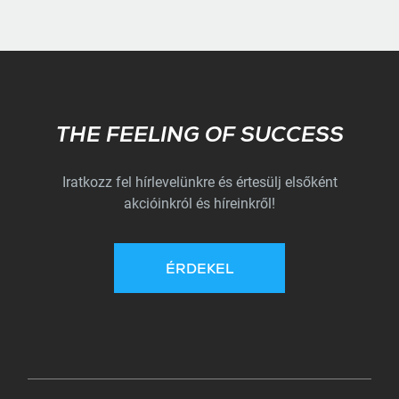
Subscribe
THE FEELING OF SUCCESS
Iratkozz fel hírlevelünkre és értesülj elsőként
akcióinkról és híreinkről!
ÉRDEKEL