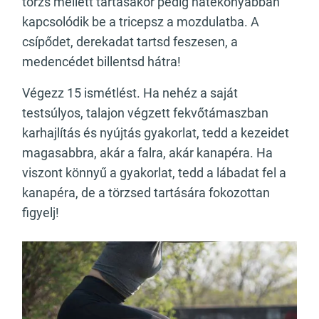
törzs mellett tartásakor pedig hatékonyabban
kapcsolódik be a tricepsz a mozdulatba. A
csípődet, derekadat tartsd feszesen, a
medencédet billentsd hátra!
Végezz 15 ismétlést. Ha nehéz a saját
testsúlyos, talajon végzett fekvőtámaszban
karhajlítás és nyújtás gyakorlat, tedd a kezeidet
magasabbra, akár a falra, akár kanapéra. Ha
viszont könnyű a gyakorlat, tedd a lábadat fel a
kanapéra, de a törzsed tartására fokozottan
figyelj!