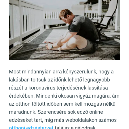
Most mindannyian arra kényszerülünk, hogy a
lakásban töltsük az időnk lehető legnagyobb
részét a koronavírus terjedésének lassítása
érdekében. Mindenki okosan vigyáz magára, ám
az otthon töltött időben sem kell mozgás nélkül
maradnunk. Szerencsére sok edző online
edzéseket tart, míg más weboldalakon számos
otthoni
edzéstervet
találsz a célodnak