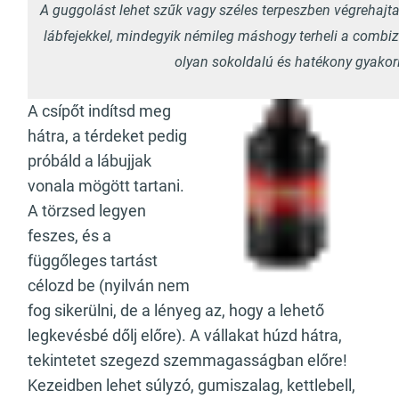
A guggolást lehet szűk vagy széles terpeszben végrehajtan
lábfejekkel, mindegyik némileg máshogy terheli a combiz
olyan sokoldalú és hatékony gyakorl
A csípőt indítsd meg
hátra, a térdeket pedig
próbáld a lábujjak
vonala mögött tartani.
A törzsed legyen
feszes, és a
függőleges tartást
célozd be (nyilván nem
fog sikerülni, de a lényeg az, hogy a lehető
legkevésbé dőlj előre). A vállakat húzd hátra,
tekintetet szegezd szemmagasságban előre!
Kezeidben lehet súlyzó, gumiszalag, kettlebell,