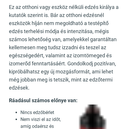
Ez az otthoni vagy eszköz nélküli edzés királya a
kutatók szerint is. Bár az otthoni edzésnél
eszközök híján nem megoldható a testépítő
edzés terhelési módja és intenzitása, mégis
számos lehetőség van, amelyekkel garantáltan
kellemesen meg tudsz izzadni és teszel az
egészségedért, valamint az izomtömeged és
izomerőd fenntartásáért. Gondolkodj pozitívan,
kipróbálhatsz egy új mozgásformát, ami lehet
még jobban meg is tetszik, mint az edzőtermi
edzések.
Ráadásul számos előnye van:
Nincs edzőbérlet
Nem viszi el az időt,
amíg odaérsz és