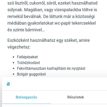
szó lisztről, cukorról, sóról, ezeket használhatod
súlynak. Magában, vagy vizespalackba töltve is
remekül beválnak. De láttunk már a közösségi
médiában gyakorlatokat wc-papír tekercsekkel
és szinte bármivel…
Eszközként használhatsz egy széket, amire
végezhetsz:
Fellépéseket
Tolódzkodást
Fekvőtámaszban karhajlítást és nyújtást
Bolgár guggolást
Ülve végzett gyakorlatokat: vállból nyomást,
döntött törzsű oldalemelést, bicepsz karhajlítást,
fej felett tricepsz karnyújtást stb.
Beleegyezés
Részletek