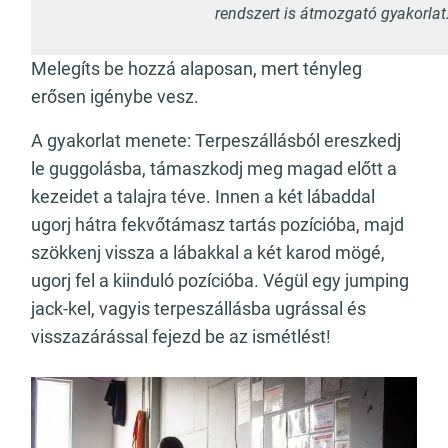
rendszert is átmozgató gyakorlat
Melegíts be hozzá alaposan, mert tényleg
erősen igénybe vesz.
A gyakorlat menete: Terpeszállásból ereszkedj
le guggolásba, támaszkodj meg magad előtt a
kezeidet a talajra téve. Innen a két lábaddal
ugorj hátra fekvőtámasz tartás pozícióba, majd
szökkenj vissza a lábakkal a két karod mögé,
ugorj fel a kiinduló pozícióba. Végül egy jumping
jack-kel, vagyis terpeszállásba ugrással és
visszazárással fejezd be az ismétlést!