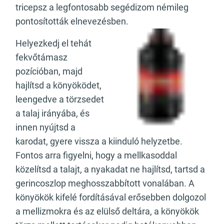
tricepsz a legfontosabb segédizom némileg
pontosították elnevezésben.
Helyezkedj el tehát
fekvőtámasz
pozícióban, majd
hajlítsd a könyöködet,
leengedve a törzsedet
a talaj irányába, és
innen nyújtsd a
karodat, gyere vissza a kiinduló helyzetbe.
Fontos arra figyelni, hogy a mellkasoddal
közelítsd a talajt, a nyakadat ne hajlítsd, tartsd a
gerincoszlop meghosszabbított vonalában. A
könyökök kifelé fordításával erősebben dolgozol
a mellizmokra és az elülső deltára, a könyökök