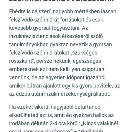
Ebédre is célszerű nagyobb mértékben lassan
felszívódó szénhidrát forrásokat és csak
kevesebb gyorsat fogyasztani. Az
inzulinrezisztenciások étkezéséről szóló
tanulmányokban gyakran nevezik a gyorsan
felszívódó szénhidrátokat „szükséges
rosszként”, persze nekünk, egészséges
embereknek ezt nem kell ilyen szigorúan
vennünk, de az egyetlen időpont igazából,
amikor bátran ajánlott egy kis gyors bevitele, az
az edzés utáni inzulin-érzékenységi állapot.
Ha ezeket sikerül nagyjából betartanod,
elkerülheted azt is, amit én gyakran hallok az
irodában délután 3-4 óra körül: „Nincs valakinél
csoki vagy egy kis rágcsa?” – Minél több