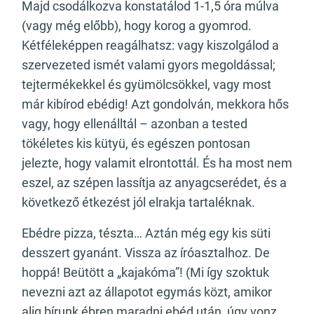
Majd csodálkozva konstatálod 1-1,5 óra múlva
(vagy még előbb), hogy korog a gyomrod.
Kétféleképpen reagálhatsz: vagy kiszolgálod a
szervezeted ismét valami gyors megoldással;
tejtermékekkel és gyümölcsökkel, vagy most
már kibírod ebédig! Azt gondolván, mekkora hős
vagy, hogy ellenálltál – azonban a tested
tökéletes kis kütyü, és egészen pontosan
jelezte, hogy valamit elrontottál. És ha most nem
eszel, az szépen lassítja az anyagcserédet, és a
következő étkezést jól elrakja tartaléknak.
Ebédre pizza, tészta… Aztán még egy kis süti
desszert gyanánt. Vissza az íróasztalhoz. De
hoppá! Beütött a „kajakóma”! (Mi így szoktuk
nevezni azt az állapotot egymás közt, amikor
alig bírunk ébren maradni ebéd után, úgy vonz