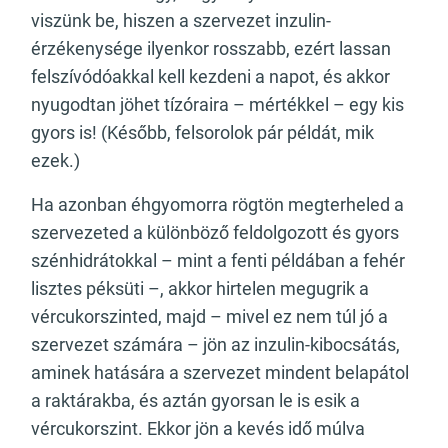
viszünk be, hiszen a szervezet inzulin-
érzékenysége ilyenkor rosszabb, ezért lassan
felszívódóakkal kell kezdeni a napot, és akkor
nyugodtan jöhet tízóraira – mértékkel – egy kis
gyors is! (Később, felsorolok pár példát, mik
ezek.)
Ha azonban éhgyomorra rögtön megterheled a
szervezeted a különböző feldolgozott és gyors
szénhidrátokkal – mint a fenti példában a fehér
lisztes péksüti –, akkor hirtelen megugrik a
vércukorszinted, majd – mivel ez nem túl jó a
szervezet számára – jön az inzulin-kibocsátás,
aminek hatására a szervezet mindent belapátol
a raktárakba, és aztán gyorsan le is esik a
vércukorszint. Ekkor jön a kevés idő múlva