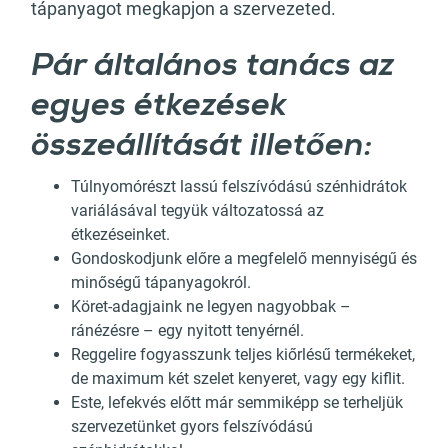
tápanyagot megkapjon a szervezeted.
Pár általános tanács az
egyes étkezések
összeállítását illetően:
Túlnyomórészt lassú felszívódású szénhidrátok
variálásával tegyük változatossá az
étkezéseinket.
Gondoskodjunk előre a megfelelő mennyiségű és
minőségű tápanyagokról.
Köret-adagjaink ne legyen nagyobbak –
ránézésre – egy nyitott tenyérnél.
Reggelire fogyasszunk teljes kiőrlésű termékeket,
de maximum két szelet kenyeret, vagy egy kiflit.
Este, lefekvés előtt már semmiképp se terheljük
szervezetünket gyors felszívódású