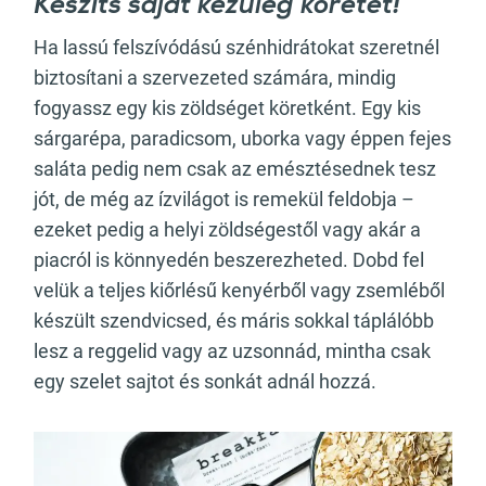
Készíts saját kezűleg köretet!
Ha lassú felszívódású szénhidrátokat szeretnél
biztosítani a szervezeted számára, mindig
fogyassz egy kis zöldséget köretként. Egy kis
sárgarépa, paradicsom, uborka vagy éppen fejes
saláta pedig nem csak az emésztésednek tesz
jót, de még az ízvilágot is remekül feldobja –
ezeket pedig a helyi zöldségestől vagy akár a
piacról is könnyedén beszerezheted. Dobd fel
velük a teljes kiőrlésű kenyérből vagy zsemléből
készült szendvicsed, és máris sokkal táplálóbb
lesz a reggelid vagy az uzsonnád, mintha csak
egy szelet sajtot és sonkát adnál hozzá.