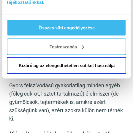
összetétele miatt is ügyelni kell!).
tájékoztatónkkal
.
Nem kell azonban megijedni, hiszen az
interneten rengeteg receptet találhatsz az
Összes süti engedélyezése
elkészítésükhöz! Azonban azt is figyelembe kell
venni, hogy minél feldolgozottabb egy
Testreszabás
élelmiszer, annál gyorsabbnak számít, tehát a
párolás, főzés vagy sütés során lassú marad, de
a pépesítés/szétfőzés hatására – például
Kizárólag az elengedhetetlen sütiket használja
krumpli püré -, már gyorsabban szívódik fel.
Gyors felszívódású gyakorlatilag minden egyéb
(főleg cukrot, lisztet tartalmazó) élelmiszer (de
gyümölcsök, tejtermékek is, amikre azért
szükségünk van), ezért azokra külön nem térnék
ki.