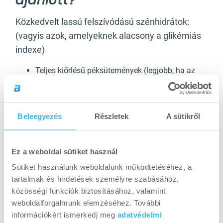
ajánlott?
Közkedvelt lassú felszívódású szénhidrátok:
(vagyis azok, amelyeknek alacsony a glikémiás
indexe)
Teljes kiőrlésű péksütemények (legjobb, ha az
összetevők között első helyen szerepel a tk. liszt,
és 75%-os mértékben tartalmazza azt).
Barna- , vörös- , fekete- vagy basmati rizs.
Beleegyezés
Részletek
A sütikről
Alternatív köretek: bulgur, hajdina, amaránt, teff,
quinoa.
Az összes zöldség (némelyik magasabb
Ez a weboldal sütiket használ
szénhidráttartalommal bír, erre azért érdemes
figyelni, pl.: kukorica, zöldborsó, krumpli).
Sütiket használunk weboldalunk működtetéséhez, a
Az összes magféle (azt már tudhatod, hogy
tartalmak és hirdetések személyre szabásához,
ezeknek rendkívül magas a zsírtartalma, és 5-
közösségi funkciók biztosításához, valamint
600 kalóriát simán elnassolsz, anélkül, hogy
weboldalforgalmunk elemzéséhez. További
észrevennéd, de néhányra a szénhidrát
információkért ismerkedj meg
adatvédelmi