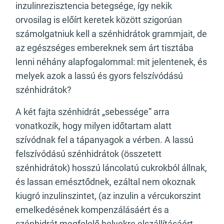
inzulinrezisztencia betegsége, így nekik
orvosilag is előírt keretek között szigorúan
számolgatniuk kell a szénhidrátok grammjait, de
az egészséges embereknek sem árt tisztába
lenni néhány alapfogalommal: mit jelentenek, és
melyek azok a lassú és gyors felszívódású
szénhidrátok?
A két fajta szénhidrát „sebessége” arra
vonatkozik, hogy milyen időtartam alatt
szívódnak fel a tápanyagok a vérben. A lassú
felszívódású szénhidrátok (összetett
szénhidrátok) hosszú láncolatú cukrokból állnak,
és lassan emésztődnek, ezáltal nem okoznak
kiugró inzulinszintet, (az inzulin a vércukorszint
emelkedésének kompenzálásáért és a
szénhidrát megfelelő helyekre elszállításáért