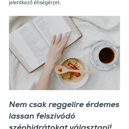
jelentkező éhségérzet.
Nem csak reggelire érdemes
lassan felszívódó
szénhidrátokat választani!