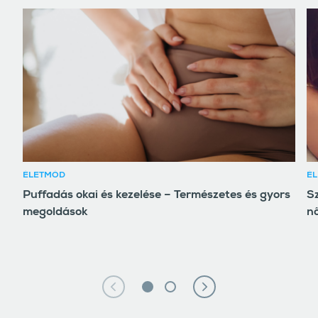
ÉLETMÓD
ÉL
Puffadás okai és kezelése – Természetes és gyors
S
megoldások
n