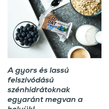
A gyors és lassú
felszívódású
szénhidrátoknak
egyaránt megvan a