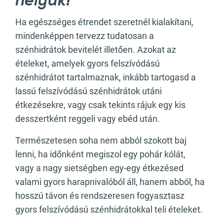
helyük!
Ha egészséges étrendet szeretnél kialakítani,
mindenképpen tervezz tudatosan a
szénhidrátok bevitelét illetően. Azokat az
ételeket, amelyek gyors felszívódású
szénhidrátot tartalmaznak, inkább tartogasd a
lassú felszívódású szénhidrátok utáni
étkezésekre, vagy csak tekints rájuk egy kis
desszertként reggeli vagy ebéd után.
Természetesen soha nem abból szokott baj
lenni, ha időnként megiszol egy pohár kólát,
vagy a nagy sietségben egy-egy étkezésed
valami gyors harapnivalóból áll, hanem abból, ha
hosszú távon és rendszeresen fogyasztasz
gyors felszívódású szénhidrátokkal teli ételeket.