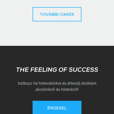
TOVÁBBI CIKKEK
Subscribe
THE FEELING OF SUCCESS
Iratkozz fel hírlevelünkre és értesülj elsőként
akcióinkról és híreinkről!
ÉRDEKEL