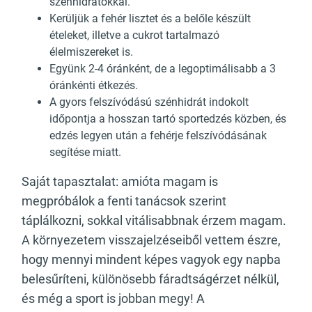
szénhidrátokkal.
Kerüljük a fehér lisztet és a belőle készült
ételeket, illetve a cukrot tartalmazó
élelmiszereket is.
Együnk 2-4 óránként, de a legoptimálisabb a 3
óránkénti étkezés.
A gyors felszívódású szénhidrát indokolt
időpontja a hosszan tartó sportedzés közben, és
edzés legyen után a fehérje felszívódásának
segítése miatt.
Saját tapasztalat: amióta magam is
megpróbálok a fenti tanácsok szerint
táplálkozni, sokkal vitálisabbnak érzem magam.
A környezetem visszajelzéseiből vettem észre,
hogy mennyi mindent képes vagyok egy napba
belesűríteni, különösebb fáradtságérzet nélkül,
és még a sport is jobban megy! A