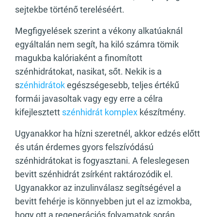
sejtekbe történő tereléséért.
Megfigyelések szerint a vékony alkatúaknál
egyáltalán nem segít, ha kiló számra tömik
magukba kalóriaként a finomított
szénhidrátokat, nasikat, sőt. Nekik is a
s
zénhidrátok
egészségesebb, teljes értékű
formái javasoltak vagy egy erre a célra
kifejlesztett
szénhidrát komplex
készítmény.
Ugyanakkor ha hízni szeretnél, akkor edzés előtt
és után érdemes gyors felszívódású
szénhidrátokat is fogyasztani. A feleslegesen
bevitt szénhidrát zsírként raktározódik el.
Ugyanakkor az inzulinválasz segítségével a
bevitt fehérje is könnyebben jut el az izmokba,
hogy ott a regenerációs folyamatok során