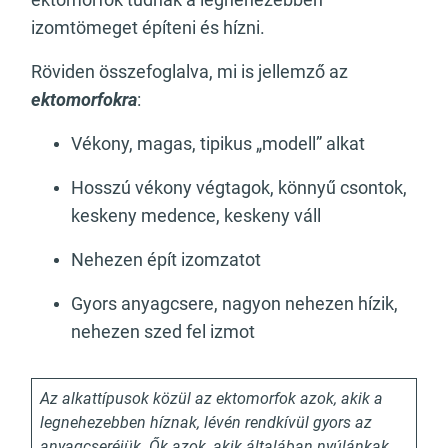
izomtömeget építeni és hízni.
Röviden összefoglalva, mi is jellemző az
ektomorfokra
:
Vékony, magas, tipikus „modell” alkat
Hosszú vékony végtagok, könnyű csontok,
keskeny medence, keskeny váll
Nehezen épít izomzatot
Gyors anyagcsere, nagyon nehezen hízik,
nehezen szed fel izmot
Az alkattípusok közül az ektomorfok azok, akik a
legnehezebben híznak, lévén rendkívül gyors az
anyagcseréjük. Ők azok, akik általában nyúlánkak,