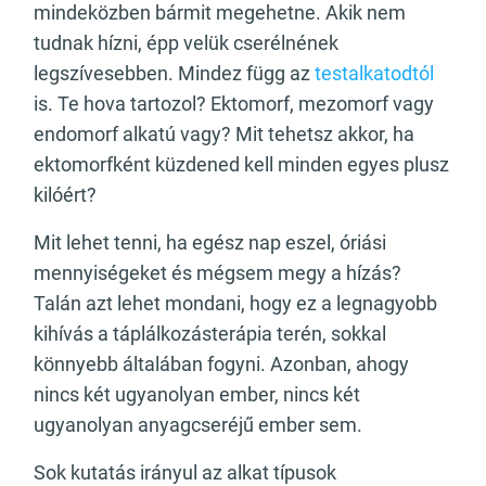
mindeközben bármit megehetne. Akik nem
tudnak hízni, épp velük cserélnének
legszívesebben. Mindez függ az
testalkatodtól
is. Te hova tartozol? Ektomorf, mezomorf vagy
endomorf alkatú vagy? Mit tehetsz akkor, ha
ektomorfként küzdened kell minden egyes plusz
kilóért?
Mit lehet tenni, ha egész nap eszel, óriási
mennyiségeket és mégsem megy a hízás?
Talán azt lehet mondani, hogy ez a legnagyobb
kihívás a táplálkozásterápia terén, sokkal
könnyebb általában fogyni. Azonban, ahogy
nincs két ugyanolyan ember, nincs két
ugyanolyan anyagcseréjű ember sem.
Sok kutatás irányul az alkat típusok