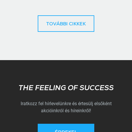
TOVÁBBI CIKKEK
Subscribe
THE FEELING OF SUCCESS
Iratkozz fel hírlevelünkre és értesülj elsőként
akcióinkról és híreinkről!