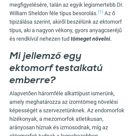
megfigyelésére, talán az egyik legismertebb Dr.
(1)
William Sheldon féle típus besorolás.
Az ő
tipizálása szerint, akiről beszélünk az ektomorf
típus, aki a nagyon vékony, gyors anyagcseréjű
és rendkívül nehezen tud
tömeget növelni.
Mi jellemző egy
ektomorf testalkatú
emberre?
Alapvetően háromféle alkattípust ismerünk,
amely meghatározza az izomtömeg növelési
képességét a szervezetünknek. Az endomorfok
hízékonyak, a mezomorfok atletikusan,
arányosan híznak és izmosodnak, míg az
ektomorfok tudnak a legnehezebben