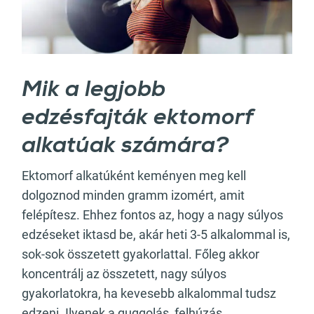
Mik a legjobb
edzésfajták ektomorf
alkatúak számára?
Ektomorf alkatúként keményen meg kell
dolgoznod minden gramm izomért, amit
felépítesz. Ehhez fontos az, hogy a nagy súlyos
edzéseket iktasd be, akár heti 3-5 alkalommal is,
sok-sok összetett gyakorlattal. Főleg akkor
koncentrálj az összetett, nagy súlyos
gyakorlatokra, ha kevesebb alkalommal tudsz
edzeni. Ilyenek a guggolás, felhúzás,