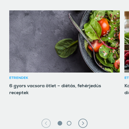
ÉTRENDEK
É
6 gyors vacsora ötlet – diétás, fehérjedús
Ka
receptek
di