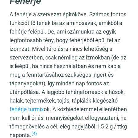
Fehérje
A fehérje a szervezet építőköve. Számos fontos
funkciót töltenek be az aminosavak, amikből a
fehérje felépül. De, ami számunkra az egyik
legfontosabb tény, hogy fehérjéből épül fel az
izomzat. Mivel tárolásra nincs lehetőség a
szervezetben, csak némileg az izmokban (de az
is leépül, ha nincs használatban és nem kapja
meg a fenntartásához szükséges ingert és
tápanyagokat), így minden nap fontos az
utánpótlása. A legjobb fehérjeforrások a húsok,
halak, tejtermékek, tojás, táplálék-kiegészítő
fehérje turmix
ok. A közhiedelemmel ellentétben
nem kell óriási mennyiségeket elfogyasztani, ha
tömegnövelés a cél, elég nagyjából 1,5-2 g / ttkg
(4)
naponta.