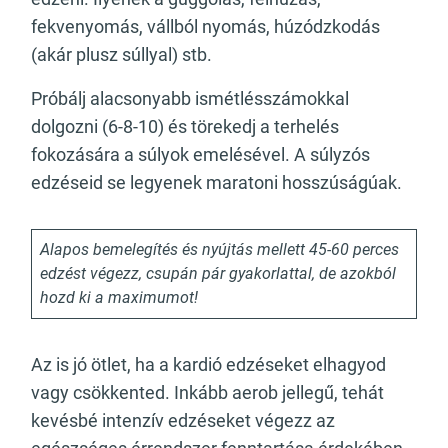
fekvenyomás, vállból nyomás, húzódzkodás
(akár plusz súllyal) stb.
Próbálj alacsonyabb ismétlésszámokkal
dolgozni (6-8-10) és törekedj a terhelés
fokozására a súlyok emelésével. A súlyzós
edzéseid se legyenek maratoni hosszúságúak.
Alapos bemelegítés és nyújtás mellett 45-60 perces
edzést végezz, csupán pár gyakorlattal, de azokból
hozd ki a maximumot!
Az is jó ötlet, ha a kardió edzéseket elhagyod
vagy csökkented. Inkább aerob jellegű, tehát
kevésbé intenzív edzéseket végezz az