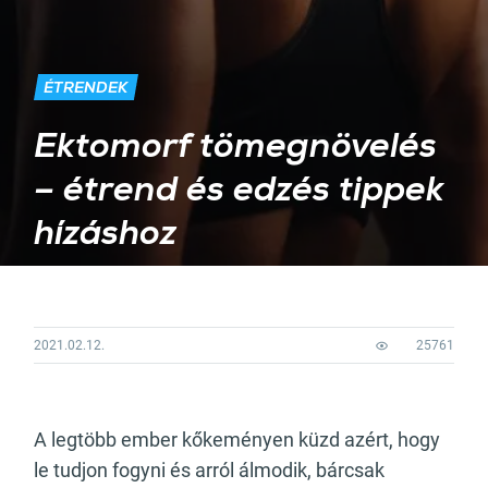
ÉTRENDEK
Ektomorf tömegnövelés
– étrend és edzés tippek
hízáshoz
2021.02.12.
25761
A legtöbb ember kőkeményen küzd azért, hogy
le tudjon fogyni és arról álmodik, bárcsak