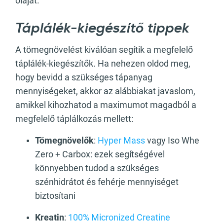
olajat.
Táplálék-kiegészítő tippek
A tömegnövelést kiválóan segítik a megfelelő
táplálék-kiegészítők. Ha nehezen oldod meg,
hogy bevidd a szükséges tápanyag
mennyiségeket, akkor az alábbiakat javaslom,
amikkel kihozhatod a maximumot magadból a
megfelelő táplálkozás mellett:
Tömegnövelők
:
Hyper Mass
vagy Iso Whe
Zero + Carbox: ezek segítségével
könnyebben tudod a szükséges
szénhidrátot és fehérje mennyiséget
biztosítani
Kreatin
:
100% Micronized Creatine