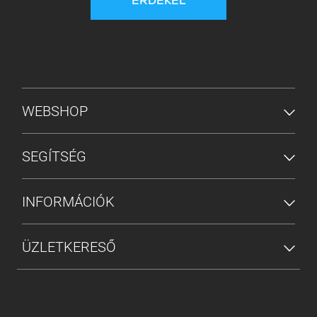
ÉRDEKEL
ALSÓ MENÜ
WEBSHOP
SEGÍTSÉG
INFORMÁCIÓK
ÜZLETKERESŐ