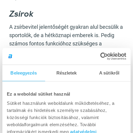
Zsírok
A zsírbevitel jelentőségét gyakran alul becsülik a
sportolók, de a hétköznapi emberek is. Pedig
számos fontos funkcióhoz szükséges a
megfelelő összetételű és mennyiségű
zsírbevitel.
Beleegyezés
Részletek
A sütikről
Az ektomorfok számára a legfontosabb tény, hogy a
zsírok a tesztoszteronszint szabályozásában is
Ez a weboldal sütiket használ
fontos szerepet töltenek be. A tesztoszteron pedig
az egyik legfontosabb nemi hormon, amely az
Sütiket használunk weboldalunk működtetéséhez, a
izomtömegnövelésben szerepet kap.
tartalmak és hirdetések személyre szabásához,
közösségi funkciók biztosításához, valamint
weboldalforgalmunk elemzéséhez. További
Az ektomorfok számára a legfontosabb tény,
információkért ismerkedj meg
adatvédelmi