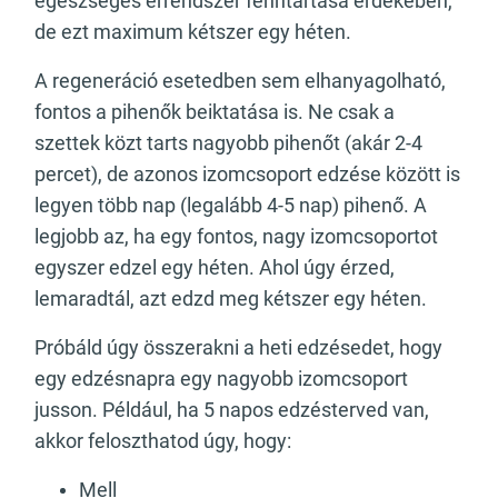
egészséges érrendszer fenntartása érdekében,
de ezt maximum kétszer egy héten.
A regeneráció esetedben sem elhanyagolható,
fontos a pihenők beiktatása is. Ne csak a
szettek közt tarts nagyobb pihenőt (akár 2-4
percet), de azonos izomcsoport edzése között is
legyen több nap (legalább 4-5 nap) pihenő. A
legjobb az, ha egy fontos, nagy izomcsoportot
egyszer edzel egy héten. Ahol úgy érzed,
lemaradtál, azt edzd meg kétszer egy héten.
Próbáld úgy összerakni a heti edzésedet, hogy
egy edzésnapra egy nagyobb izomcsoport
jusson. Például, ha 5 napos edzésterved van,
akkor feloszthatod úgy, hogy:
Mell