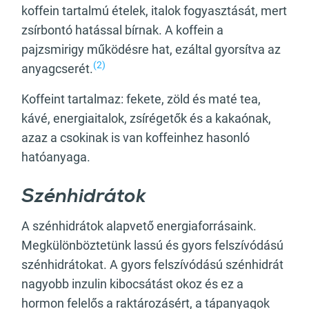
koffein tartalmú ételek, italok fogyasztását, mert
zsírbontó hatással bírnak. A koffein a
pajzsmirigy működésre hat, ezáltal gyorsítva az
(2)
anyagcserét.
Koffeint tartalmaz: fekete, zöld és maté tea,
kávé, energiaitalok, zsírégetők és a kakaónak,
azaz a csokinak is van koffeinhez hasonló
hatóanyaga.
Szénhidrátok
A szénhidrátok alapvető energiaforrásaink.
Megkülönböztetünk lassú és gyors felszívódású
szénhidrátokat. A gyors felszívódású szénhidrát
nagyobb inzulin kibocsátást okoz és ez a
hormon felelős a raktározásért, a tápanyagok