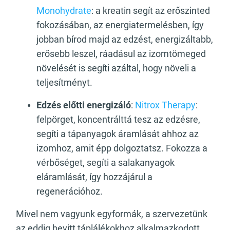
Monohydrate
: a kreatin segít az erőszinted
fokozásában, az energiatermelésben, így
jobban bírod majd az edzést, energizáltabb,
erősebb leszel, ráadásul az izomtömeged
növelését is segíti azáltal, hogy növeli a
teljesítményt.
Edzés előtti energizáló
:
Nitrox Therapy
:
felpörget, koncentrálttá tesz az edzésre,
segíti a tápanyagok áramlását ahhoz az
izomhoz, amit épp dolgoztatsz. Fokozza a
vérbőséget, segíti a salakanyagok
eláramlását, így hozzájárul a
regenerációhoz.
Mivel nem vagyunk egyformák, a szervezetünk
az eddig bevitt táplálékokhoz alkalmazkodott,