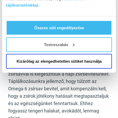
hogy a zsírok a tesztoszteronszint
tájékoztatónkkal
.
5
szabályozásában is fontos szerepet töltenek be.
A tesztoszteron pedig az egyik legfontosabb
nemi hormon, amely az izomtömegnövelésben
Összes süti engedélyezése
szerepet kap.
A zsírfogyasztásnál a megfelelő arány a
Testreszabás
legfontosabb, hiszen szükséges telített zsírokat
is fogyasztani, azonban a telítetlen zsírokra is
Kizárólag az elengedhetetlen sütiket használja
oda kell figyelni, különösen arra, hogy
Omega-3
zsírsavval is kiegészítsük a napi zsírbevitelünket.
Táplálkozásunkra jellemző, hogy túlzott az
Omega 6 zsírsav bevitel, amit kompenzálni kell,
hogy a zsírok jótékony hatásait megtapasztaljuk
és az egészségünket fenntartsuk. Ehhez
fogyassz tengeri halakat, avokádót, lenmag