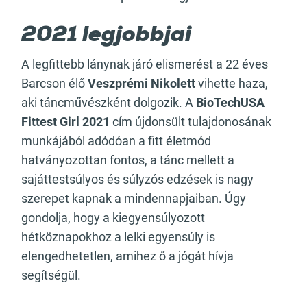
2021 legjobbjai
A legfittebb lánynak járó elismerést a 22 éves
Barcson élő
Veszprémi Nikolett
vihette haza,
aki táncművészként dolgozik. A
BioTechUSA
Fittest Girl 2021
cím újdonsült tulajdonosának
munkájából adódóan a fitt életmód
hatványozottan fontos, a tánc mellett a
sajáttestsúlyos és súlyzós edzések is nagy
szerepet kapnak a mindennapjaiban. Úgy
gondolja, hogy a kiegyensúlyozott
hétköznapokhoz a lelki egyensúly is
elengedhetetlen, amihez ő a jógát hívja
segítségül.