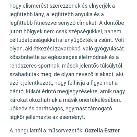
hogy elismerést szerezzenek és elnyerjék a
legfittebb lány, a legfittebb anyuka és a
legfittebb fitneszversenyző címeket. A döntőbe
jutott hölgyek nem csak szépségükkel, hanem
céltudatosságukkal is lenyűgözték a zsűrit. Volt
olyan, aki étkezési zavarokból való gyógyulását
köszönhette az egészséges életmódnak és a
rendszeres sportnak, mások jelentős túlsúlytól
szabadultak meg, de olyan nevező is akadt, aki
azért jelentkezett, hogy felhívja a figyelmet a
bántó, külsőt érintő megjegyzésekre, amik nagy
károkat okozhatnak a másik önértékelésében.
Jókedv és barátságos, egymást támogató
légkör jellemezte az eseményt.
A hangulatról a műsorvezetők:
Oczella Eszter