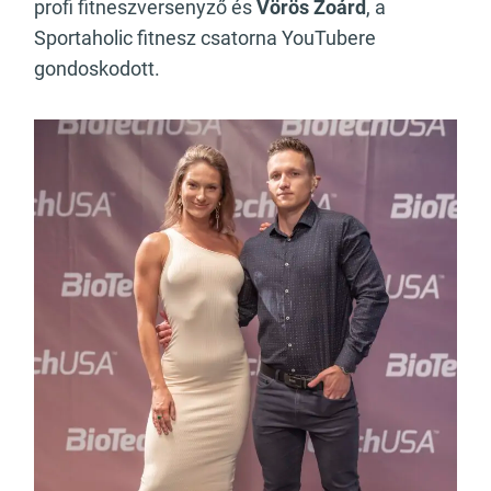
profi fitneszversenyző és
Vörös Zoárd
, a
Sportaholic fitnesz csatorna YouTubere
gondoskodott.