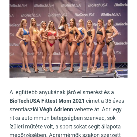
A legfittebb anyukának járó elismerést és a
BioTechUSA Fittest Mom 2021
címet a 35 éves
szentlászlói
Végh Adrienn
vehette át. Adri egy
ritka autoimmun betegségben szenved, sok
ízületi műtéte volt, a sport sokat segít állapota
megőrzésében. Agrármérnök szakon szerzett