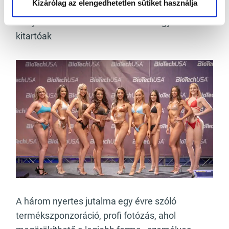
Kizárólag az elengedhetetlen sütiket használja
ne törődjenek bele az adott helyzetükbe, hanem
merjenek harcolni az álmaikért és legyenek
kitartóak
A három nyertes jutalma egy évre szóló
termékszponzoráció, profi fotózás, ahol