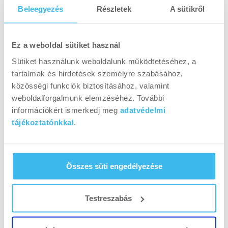
Beleegyezés
Részletek
A sütikről
Ez a weboldal sütiket használ
Az idei év újdonsága a fitneszversenyző
Sütiket használunk weboldalunk működtetéséhez, a
kategória volt, amellyel közkívánatra bővítették
tartalmak és hirdetések személyre szabásához,
a nevezési lehetőségeket. A
BioTechUSA
Fittest
közösségi funkciók biztosításához, valamint
Competitor 2021
címet a 23 éves budapesti
weboldalforgalmunk elemzéséhez. További
Rogácsi Lujza
nyerte el. Lujzát veleszületett
információkért ismerkedj meg
adatvédelmi
szívbillentyű rendellenességgel diagnosztizálták,
tájékoztatónkkal
.
ezért sem a szülei, sem az orvosok nem
támogatták, hogy komolyabban sportoljon,
ennek ellenére 16 éves korában belevágott, sőt,
Összes süti engedélyezése
azóta sportszervezői és edzői képesítést is
szerzett. Ebben az évben pedig a Lekli-Oczella
Testreszabás
Team tagjaként versenyezni is elkezdett.
Példájával szeretne másokat is motiválni, hogy