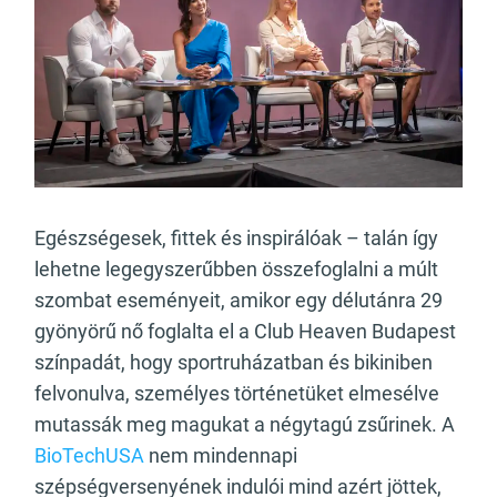
Egészségesek, fittek és inspirálóak – talán így
lehetne legegyszerűbben összefoglalni a múlt
szombat eseményeit, amikor egy délutánra 29
gyönyörű nő foglalta el a Club Heaven Budapest
színpadát, hogy sportruházatban és bikiniben
felvonulva, személyes történetüket elmesélve
mutassák meg magukat a négytagú zsűrinek. A
BioTechUSA
nem mindennapi
szépségversenyének indulói mind azért jöttek,