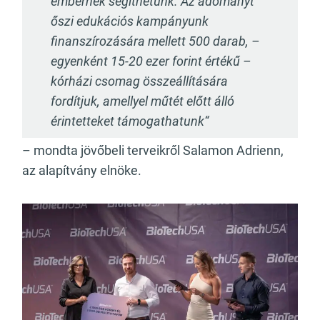
embernek segíthetünk. Az adományt
őszi edukációs kampányunk
finanszírozására mellett 500 darab, –
egyenként 15-20 ezer forint értékű –
kórházi csomag összeállítására
fordítjuk, amellyel műtét előtt álló
érintetteket támogathatunk“
– mondta jövőbeli terveikről Salamon Adrienn,
az alapítvány elnöke.