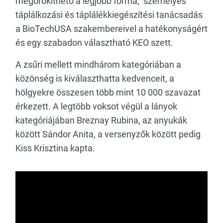
megörökíthető a legjobb forma, személyes
táplálkozási és táplálékkiegészítési tanácsadás
a BioTechUSA szakembereivel a hatékonyságért
és egy szabadon választható KEO szett.
A zsűri mellett mindhárom kategóriában a
közönség is kiválaszthatta kedvenceit, a
hölgyekre összesen több mint 10 000 szavazat
érkezett. A legtöbb voksot végül a lányok
kategóriájában Breznay Rubina, az anyukák
között Sándor Anita, a versenyzők között pedig
Kiss Krisztina kapta.