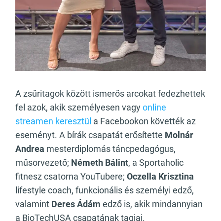
A zsűritagok között ismerős arcokat fedezhettek
fel azok, akik személyesen vagy
online
streamen keresztül
a Facebookon követték az
eseményt. A bírák csapatát erősítette
Molnár
Andrea
mesterdiplomás táncpedagógus,
műsorvezető;
Németh Bálint
, a Sportaholic
fitnesz csatorna YouTubere;
Oczella Krisztina
lifestyle coach, funkcionális és személyi edző,
valamint
Deres Ádám
edző is, akik mindannyian
a BioTechUSA csapatának tagjai.