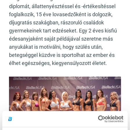
diplomát, állattenyésztéssel és -értékesítéssel
foglalkozik, 15 éve lovasedzőként is dolgozik,
díjugratás szakágban, rászoruló családok
gyermekeinek tart edzéseket. Egy 2 éves kisfiú
édesanyjaként saját példájával szeretne más
anyukákat is motiválni, hogy szülés után,
betegséggel küzdve is sportolhat az ember és
élhet egészséges, kiegyensúlyozott életet.