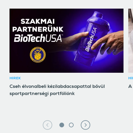
HÍREK
HÍ
Cseh élvonalbeli kézilabdacsapattal bővül
A 
sportpartnerségi portfóliónk