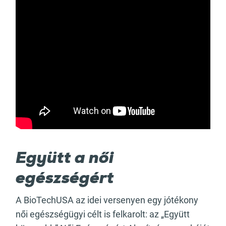
Együtt a női
egészségért
A BioTechUSA az idei versenyen egy jótékony
női egészségügyi célt is felkarolt: az „Együtt