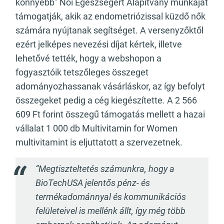
könnyebb” Női Egészségért Alapítvány munkáját
támogatják, akik az endometriózissal küzdő nők
számára nyújtanak segítséget. A versenyzőktől
ezért jelképes nevezési díjat kértek, illetve
lehetővé tették, hogy a webshopon a
fogyasztóik tetszőleges összeget
adományozhassanak vásárláskor, az így befolyt
összegeket pedig a cég kiegészítette. A 2 566
609 Ft forint összegű támogatás mellett a hazai
vállalat 1 000 db Multivitamin for Women
multivitamint is eljuttatott a szervezetnek.
“Megtiszteltetés számunkra, hogy a
BioTechUSA jelentős pénz- és
termékadománnyal és kommunikációs
felületeivel is mellénk állt, így még több