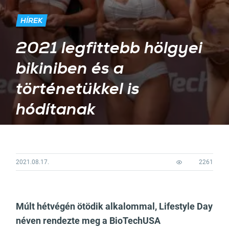
HÍREK
2021 legfittebb hölgyei
bikiniben és a
történetükkel is
hódítanak
2021.08.17.
2261
Múlt hétvégén ötödik alkalommal, Lifestyle Day
néven rendezte meg a BioTechUSA