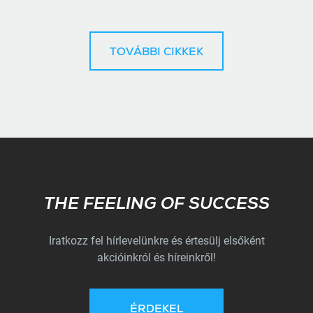
TOVÁBBI CIKKEK
Subscribe
THE FEELING OF SUCCESS
Iratkozz fel hírlevelünkre és értesülj elsőként
akcióinkról és híreinkről!
ÉRDEKEL