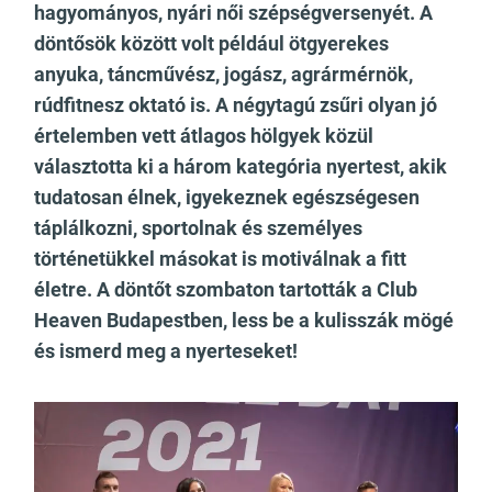
hagyományos, nyári női szépségversenyét. A
döntősök között volt például ötgyerekes
anyuka, táncművész, jogász, agrármérnök,
rúdfitnesz oktató is. A négytagú zsűri olyan jó
értelemben vett átlagos hölgyek közül
választotta ki a három kategória nyertest, akik
tudatosan élnek, igyekeznek egészségesen
táplálkozni, sportolnak és személyes
történetükkel másokat is motiválnak a fitt
életre. A döntőt szombaton tartották a Club
Heaven Budapestben, less be a kulisszák mögé
és ismerd meg a nyerteseket!