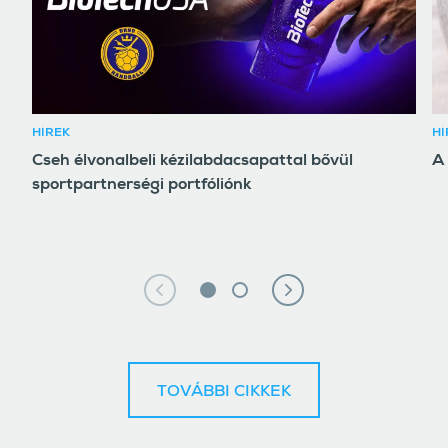
HÍREK
HÍ
Cseh élvonalbeli kézilabdacsapattal bővül
A 
sportpartnerségi portfóliónk
TOVÁBBI CIKKEK