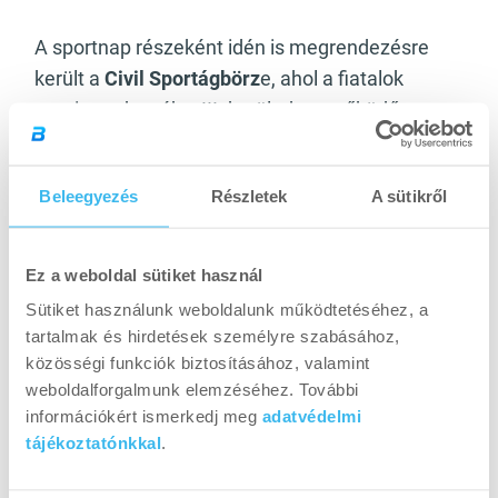
A sportnap részeként idén is megrendezésre
került a
Civil Sportágbörz
e, ahol a fiatalok
megismerhették a III. kerületben működő sport-
és egészségmegőrző szervezetek
tevékenységét, valamint különböző
Beleegyezés
Részletek
A sütikről
mozgásformákat próbálhattak ki. A
kezdeményezés fontos célja, hogy minél több
fiatal találja meg a számára megfelelő
Ez a weboldal sütiket használ
sportközösséget és hosszú távon is aktív
Sütiket használunk weboldalunk működtetéséhez, a
életmódot folytasson.
tartalmak és hirdetések személyre szabásához,
közösségi funkciók biztosításához, valamint
Óbudán működő vállalatként kiemelten fontos
weboldalforgalmunk elemzéséhez. További
számunkra a helyi közösségek támogatása.
információkért ismerkedj meg
adatvédelmi
Hiszünk abban, hogy a rendszeres mozgás, az
tájékoztatónkkal
.
egészségtudatos életmód és a közösségi