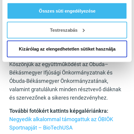
élmények meghatározó szerepet játszanak a
fiatal generáció fejlődésében. Büszkék vagyunk
Összes süti engedélyezése
arra, hogy immár negyedik éve lehetünk
partnerei az ÓBIÖK Sportnapnak, és
Testreszabás
hozzájárulhatunk ahhoz, hogy a résztvevők
pozitív élményekkel, új motivációval és
Kizárólag az elengedhetetlen sütiket használja
közösségi tapasztalatokkal gazdagodjanak.
Köszönjük az együttműködést az Óbuda–
Békásmegyer Ifjúsági Önkormányzatnak és
Óbuda-Békásmegyer Önkormányzatának,
valamint gratulálunk minden résztvevő diáknak
és szervezőnek a sikeres rendezvényhez.
További fotókért kattints képgalériánkra:
Negyedik alkalommal támogattuk az ÓBIÖK
Sportnapját – BioTechUSA