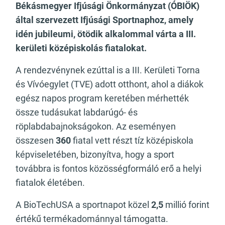
Békásmegyer Ifjúsági Önkormányzat (ÓBIÖK)
által szervezett Ifjúsági Sportnaphoz, amely
idén jubileumi, ötödik alkalommal várta a III.
kerületi középiskolás fiatalokat.
A rendezvénynek ezúttal is a III. Kerületi Torna
és Vívóegylet (TVE) adott otthont, ahol a diákok
egész napos program keretében mérhették
össze tudásukat labdarúgó- és
röplabdabajnokságokon. Az eseményen
összesen
360
fiatal vett részt tíz középiskola
képviseletében, bizonyítva, hogy a sport
továbbra is fontos közösségformáló erő a helyi
fiatalok életében.
A BioTechUSA a sportnapot közel
2,5
millió forint
értékű termékadománnyal támogatta.