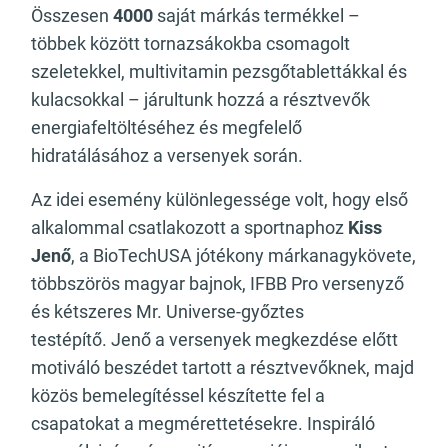
Összesen
4000
saját márkás termékkel –
többek között tornazsákokba csomagolt
szeletekkel, multivitamin pezsgőtablettákkal és
kulacsokkal – járultunk hozzá a résztvevők
energiafeltöltéséhez és megfelelő
hidratálásához a versenyek során.
Az idei esemény különlegessége volt, hogy első
alkalommal csatlakozott a sportnaphoz
Kiss
Jenő
, a BioTechUSA jótékony márkanagykövete,
többszörös magyar bajnok, IFBB Pro versenyző
és kétszeres Mr. Universe-győztes
testépítő. Jenő a versenyek megkezdése előtt
motiváló beszédet tartott a résztvevőknek, majd
közös bemelegítéssel készítette fel a
csapatokat a megmérettetésekre. Inspiráló