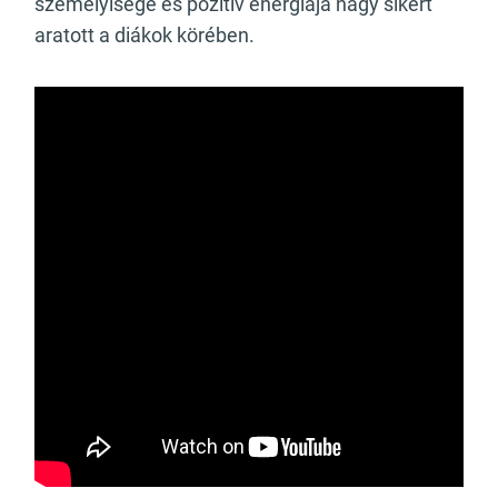
személyisége és pozitív energiája nagy sikert
aratott a diákok körében.