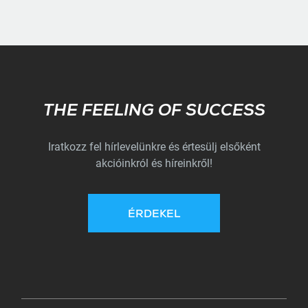
Subscribe
THE FEELING OF SUCCESS
Iratkozz fel hírlevelünkre és értesülj elsőként
akcióinkról és híreinkről!
ÉRDEKEL