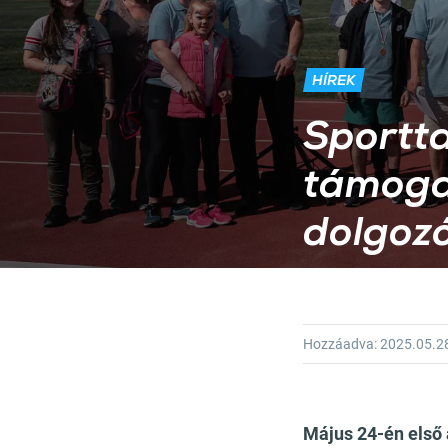
HÍREK
Sportta
támoga
dolgozó
Hozzáadva:
2025.05.2
Május 24-én első