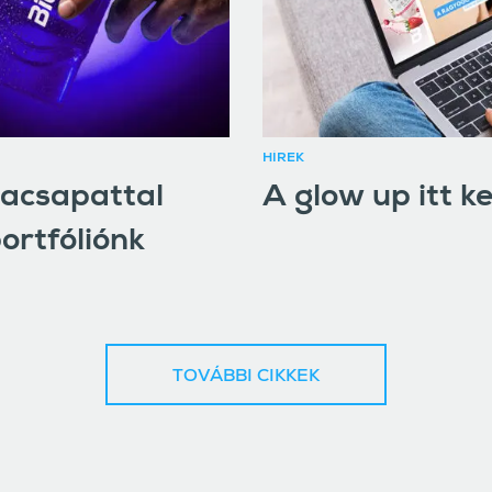
HÍREK
dacsapattal
A glow up itt k
ortfóliónk
TOVÁBBI CIKKEK