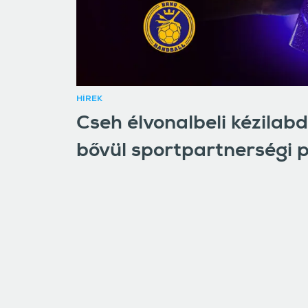
HÍREK
Cseh élvonalbeli kézilab
bővül sportpartnerségi p