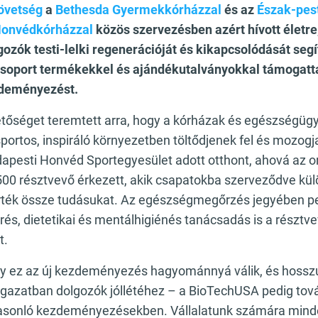
övetség
a
Bethesda Gyermekkórházzal
és az
Észak-pes
onvédkórházzal
közös szervezésben azért hívott életre
ozók testi-lelki regenerációját és kikapcsolódását segí
oport termékekkel és ajándékutalványokkal támogatta
zdeményezést.
tőséget teremtett arra, hogy a kórházak és egészségüg
portos, inspiráló környezetben töltődjenek fel és mozogj
apesti Honvéd Sportegyesület adott otthont, ahová az 
 500 résztvevő érkezett, akik csapatokba szerveződve kül
ték össze tudásukat. Az egészségmegőrzés jegyében p
és, dietetikai és mentálhigiénés tanácsadás is a résztv
lt.
y ez az új kezdeményezés hagyománnyá válik, és hosszú
ágazatban dolgozók jóllétéhez – a BioTechUSA pedig tov
hasonló kezdeményezésekben. Vállalatunk számára minde