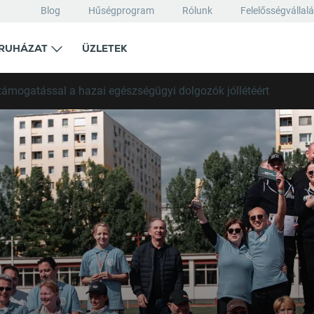
Blog
Hűségprogram
Rólunk
Felelősségvállal
RUHÁZAT
ÜZLETEK
, támogatással a hazai egészségügyi dolgozók jóllétéért