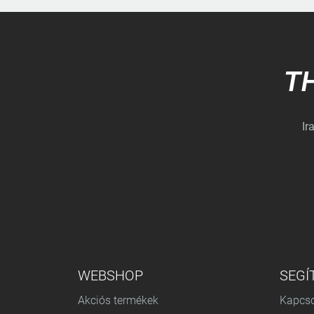
T
Ir
ALSÓ MENÜ
WEBSHOP
SEGÍ
Akciós termékek
Kapcso