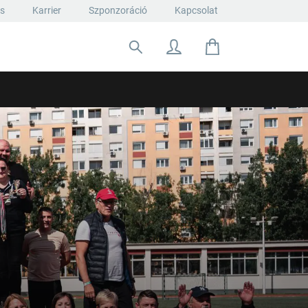
ás
Karrier
Szponzoráció
Kapcsolat
Keresés: