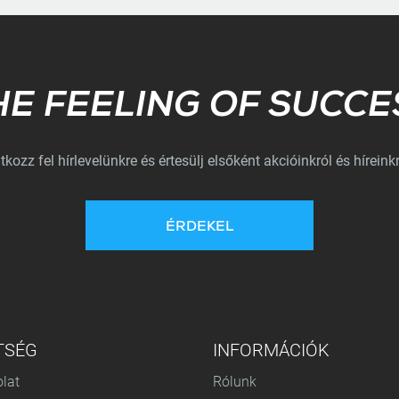
Subscribe
HE FEELING OF SUCCE
atkozz fel hírlevelünkre és értesülj elsőként akcióinkról és híreinkr
ÉRDEKEL
TSÉG
INFORMÁCIÓK
lat
Rólunk