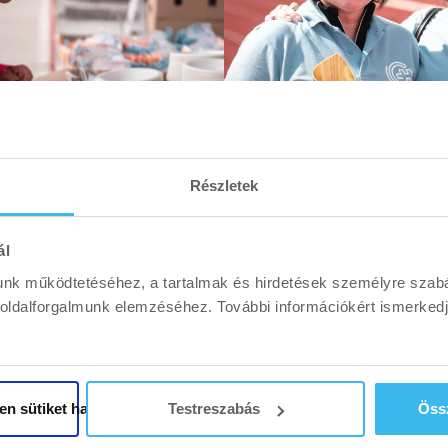
Részletek
ál
unk működtetéséhez, a tartalmak és hirdetések személyre szab
boldalforgalmunk elemzéséhez. További információkért ismerke
en sütiket használja
Testreszabás
Össz