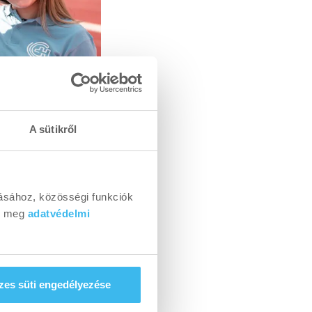
A sütikről
ásához, közösségi funkciók
dj meg
adatvédelmi
es süti engedélyezése