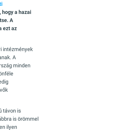
ti
, hogy a hazai
tse. A
 ezt az
yi intézmények
anak. A
ország minden
önféle
edig
evők
 távon is
ábbra is örömmel
n ilyen