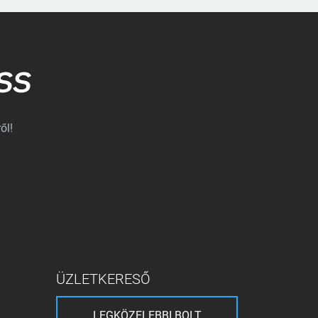
SS
ől!
ÜZLETKERESŐ
LEGKÖZELEBBI BOLT