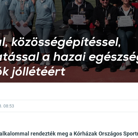
l, közösségépítéssel,
tással a hazai egészsé
k jóllétéért
8.
08:53
 alkalommal rendezték meg a Kórházak Országos Sportn