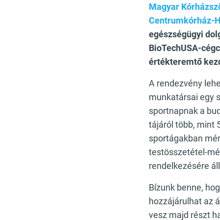
Magyar Kórházsz
Centrumkórház-H
egészségügyi dolg
BioTechUSA-cégcs
értékteremtő ke
A rendezvény lehe
munkatársai egy s
sportnapnak a bud
tájáról több, mint
sportágakban mér
testösszetétel-mér
rendelkezésére ál
Bízunk benne, hog
hozzájárulhat az 
vesz majd részt 