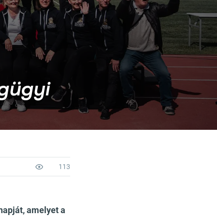
gügyi
113
apját, amelyet a