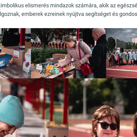
imbolikus elismerés mindazok számára, akik az egészs
lgoznak, emberek ezreinek nyújtva segítséget és gondo