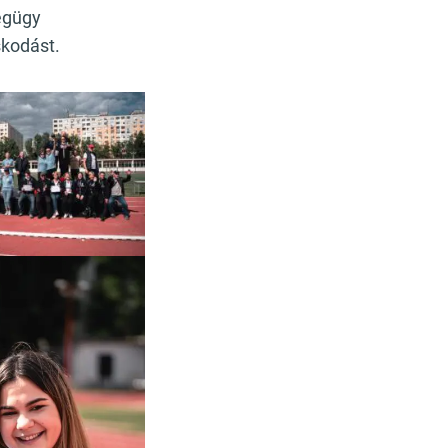
égügy
skodást.