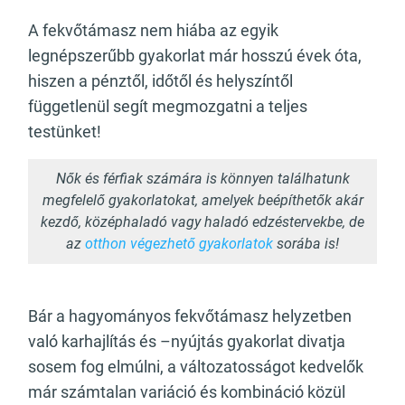
A fekvőtámasz nem hiába az egyik
legnépszerűbb gyakorlat már hosszú évek óta,
hiszen a pénztől, időtől és helyszíntől
függetlenül segít megmozgatni a teljes
testünket!
Nők és férfiak számára is könnyen találhatunk
megfelelő gyakorlatokat, amelyek beépíthetők akár
kezdő, középhaladó vagy haladó edzéstervekbe, de
az
otthon végezhető gyakorlatok
sorába is!
Bár a hagyományos fekvőtámasz helyzetben
való karhajlítás és –nyújtás gyakorlat divatja
sosem fog elmúlni, a változatosságot kedvelők
már számtalan variáció és kombináció közül