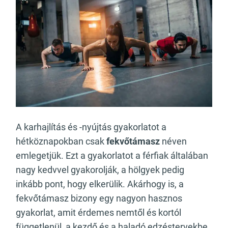
A karhajlítás és -nyújtás gyakorlatot a
hétköznapokban csak
fekvőtámasz
néven
emlegetjük. Ezt a gyakorlatot a férfiak általában
nagy kedvvel gyakorolják, a hölgyek pedig
inkább pont, hogy elkerülik. Akárhogy is, a
fekvőtámasz bizony egy nagyon hasznos
gyakorlat, amit érdemes nemtől és kortól
függetlenül, a kezdő és a haladó edzéstervekbe