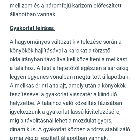
mellizom és a háromfejű karizom előfeszített
állapotban vannak.
Gyakorlat leírása:
A hagyományos változat kivitelezése során a
könyökök hajlításával a karokat a törzstől
oldalirányban távolítva kell közelíteni a mellkast
a talajhoz. A test a fejtetőtől egészen a sarkakig
legyen egyenes vonalban megtartott állapotban.
A mellkas érinti a talajt, amely után a könyökök
feszítésével a gyakorlat visszatér a kiinduló
helyzetbe. A talajhoz való közelítés fázisában
igyekezzünk a gyakorlat lassú kivitelezésére,
míg a távolításnál lehet a mozdulat gyors,
dinamikus. A gyakorlat közben a törzs stabilizáló
izmai végig feszített állapotban vannak.