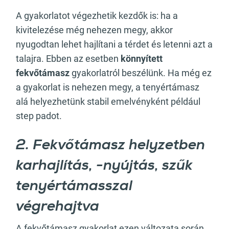
A gyakorlatot végezhetik kezdők is: ha a
kivitelezése még nehezen megy, akkor
nyugodtan lehet hajlítani a térdet és letenni azt a
talajra. Ebben az esetben
könnyített
fekvőtámasz
gyakorlatról beszélünk. Ha még ez
a gyakorlat is nehezen megy, a tenyértámasz
alá helyezhetünk stabil emelvényként például
step padot.
2. Fekvőtámasz helyzetben
karhajlítás, -nyújtás, szűk
tenyértámasszal
végrehajtva
A fekvőtámasz gyakorlat ezen változata során