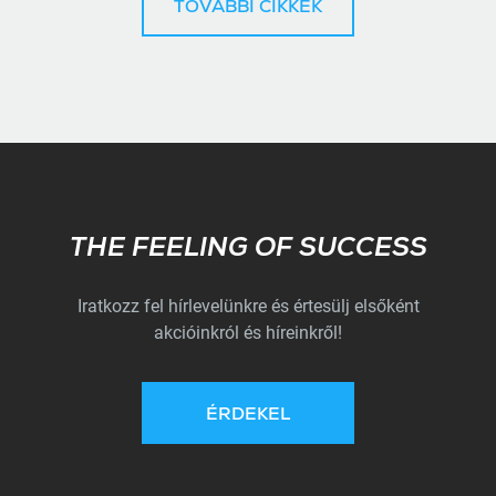
TOVÁBBI CIKKEK
Subscribe
THE FEELING OF SUCCESS
Iratkozz fel hírlevelünkre és értesülj elsőként
akcióinkról és híreinkről!
ÉRDEKEL