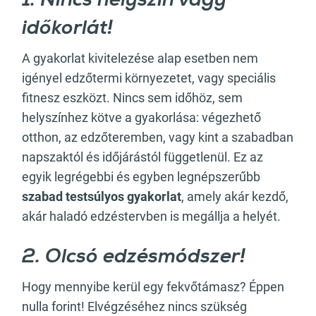
1. Nincs helyszín vagy
időkorlát!
A gyakorlat kivitelezése alap esetben nem
igényel edzőtermi környezetet, vagy speciális
fitnesz eszközt. Nincs sem időhöz, sem
helyszínhez kötve a gyakorlása: végezhető
otthon, az edzőteremben, vagy kint a szabadban
napszaktól és időjárástól függetlenül. Ez az
egyik legrégebbi és egyben legnépszerűbb
szabad testsúlyos gyakorlat
, amely akár kezdő,
akár haladó edzéstervben is megállja a helyét.
2. Olcsó edzésmódszer!
Hogy mennyibe kerül egy fekvőtámasz? Éppen
nulla forint! Elvégzéséhez nincs szükség