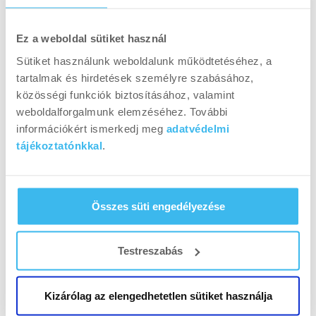
Ez a weboldal sütiket használ
Sütiket használunk weboldalunk működtetéséhez, a
tartalmak és hirdetések személyre szabásához,
3. Az egykezes fekvőtámasz
közösségi funkciók biztosításához, valamint
weboldalforgalmunk elemzéséhez. További
Amennyiben már jól mennek az alaphelyzetben
információkért ismerkedj meg
adatvédelmi
végzett fekvőtámaszok, válthatunk nagyobb
tájékoztatónkkal
.
fokozatra. Az egy kézzel végzett fekvőtámasz
gyakorlat biztosan pár elismerő szempárral
jutalmazza kivitelezőjét, valamint élménynek
Összes süti engedélyezése
sem utolsó.
Testreszabás
Ez a gyakorlat legalább olyan erőnlétet igényel,
mint a plusz súlyokkal végzett verziók.
Kezdetben terpeszben tartott lábakkal érdemes
Kizárólag az elengedhetetlen sütiket használja
gyakorolni, hogy könnyítsük a gyakorlat