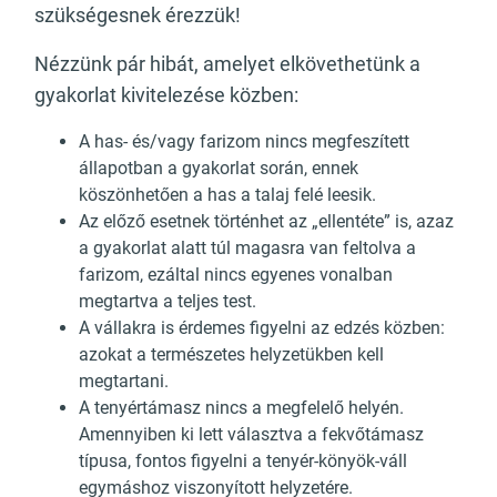
szükségesnek érezzük!
Nézzünk pár hibát, amelyet elkövethetünk a
gyakorlat kivitelezése közben:
A has- és/vagy farizom nincs megfeszített
állapotban a gyakorlat során, ennek
köszönhetően a has a talaj felé leesik.
Az előző esetnek történhet az „ellentéte” is, azaz
a gyakorlat alatt túl magasra van feltolva a
farizom, ezáltal nincs egyenes vonalban
megtartva a teljes test.
A vállakra is érdemes figyelni az edzés közben:
azokat a természetes helyzetükben kell
megtartani.
A tenyértámasz nincs a megfelelő helyén.
Amennyiben ki lett választva a fekvőtámasz
típusa, fontos figyelni a tenyér-könyök-váll
egymáshoz viszonyított helyzetére.