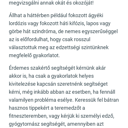
megvizsgálni annak okát és okozóját!
Állhat a háttérben például fokozott ágyéki
lordózis vagy fokozott háti kifózis, lapos vagy
görbe hát szindróma, de nemes egyszerűséggel
az is előfordulhat, hogy csak rosszul
választottuk meg az edzettségi szintünknek
megfelelő gyakorlatot.
Érdemes szakértő segítségét kérnünk akár
akkor is, ha csak a gyakorlatok helyes
kivitelezése kapcsán szeretnénk segítséget
kérni, még inkább abban az esetben, ha fennáll
valamilyen probléma esélye. Keressük fel bátran
hasznos tippekért a teremedzőt a
fitneszteremben, vagy kérjük ki személyi edző,
gyógytornász segítségét, amennyiben azt