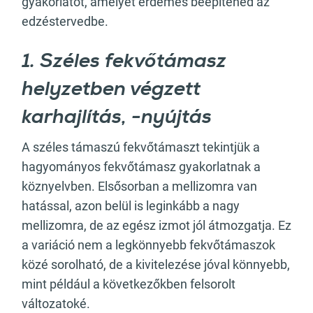
gyakorlatot, amelyet érdemes beépítened az
edzéstervedbe.
1. Széles fekvőtámasz
helyzetben végzett
karhajlítás, -nyújtás
A széles támaszú fekvőtámaszt tekintjük a
hagyományos fekvőtámasz gyakorlatnak a
köznyelvben. Elsősorban a mellizomra van
hatással, azon belül is leginkább a nagy
mellizomra, de az egész izmot jól átmozgatja. Ez
a variáció nem a legkönnyebb fekvőtámaszok
közé sorolható, de a kivitelezése jóval könnyebb,
mint például a következőkben felsorolt
változatoké.