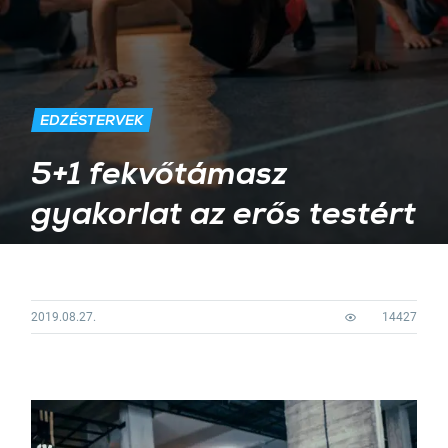
EDZÉSTERVEK
5+1 fekvőtámasz
gyakorlat az erős testért
2019.08.27.
14427