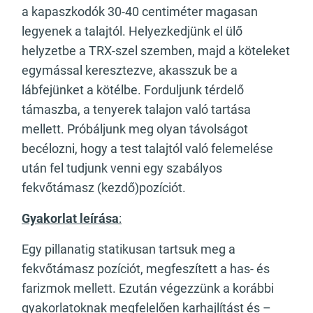
a kapaszkodók 30-40 centiméter magasan
legyenek a talajtól. Helyezkedjünk el ülő
helyzetbe a TRX-szel szemben, majd a köteleket
egymással keresztezve, akasszuk be a
lábfejünket a kötélbe. Forduljunk térdelő
támaszba, a tenyerek talajon való tartása
mellett. Próbáljunk meg olyan távolságot
becélozni, hogy a test talajtól való felemelése
után fel tudjunk venni egy szabályos
fekvőtámasz (kezdő)pozíciót.
Gyakorlat leírása
:
Egy pillanatig statikusan tartsuk meg a
fekvőtámasz pozíciót, megfeszített a has- és
farizmok mellett. Ezután végezzünk a korábbi
gyakorlatoknak megfelelően karhajlítást és –