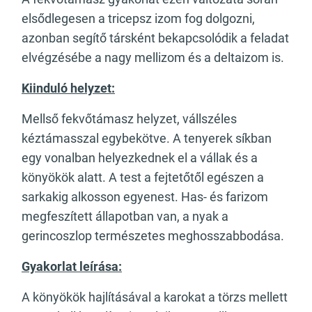
elsődlegesen a tricepsz izom fog dolgozni,
azonban segítő társként bekapcsolódik a feladat
elvégzésébe a nagy mellizom és a deltaizom is.
Kiinduló helyzet:
Mellső fekvőtámasz helyzet, vállszéles
kéztámasszal egybekötve. A tenyerek síkban
egy vonalban helyezkednek el a vállak és a
könyökök alatt. A test a fejtetőtől egészen a
sarkakig alkosson egyenest. Has- és farizom
megfeszített állapotban van, a nyak a
gerincoszlop természetes meghosszabbodása.
Gyakorlat leírása:
A könyökök hajlításával a karokat a törzs mellett