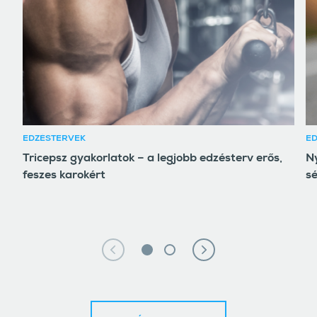
EDZÉSTERVEK
E
Tricepsz gyakorlatok – a legjobb edzésterv erős,
Ny
feszes karokért
sé