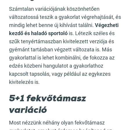
Számtalan variációjának köszönhetően
változatossá teszik a gyakorlat végrehajtását, és
mindig lehet benne új kihívást találni.
Végezheti
kezdő és haladó sportoló
is. Létezik széles és
szűk tenyértámaszban kivitelezett verziója és
gyémánt tartásban végzett változata is. Más
gyakorlattal is lehet kombinálni, de fokozza az
edzés közbeni hangulatot a gyakorlathoz
kapcsolt tapsolás, vagy például az egykezes
kivitelezés is.
5+1 fekvőtámasz
variáció
Most nézzünk néhány olyan fekvőtámasz