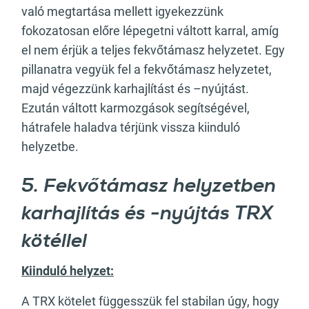
való megtartása mellett igyekezzünk
fokozatosan előre lépegetni váltott karral, amíg
el nem érjük a teljes fekvőtámasz helyzetet. Egy
pillanatra vegyük fel a fekvőtámasz helyzetet,
majd végezzünk karhajlítást és –nyújtást.
Ezután váltott karmozgások segítségével,
hátrafele haladva térjünk vissza kiinduló
helyzetbe.
5. Fekvőtámasz helyzetben
karhajlítás és -nyújtás TRX
kötéllel
Kiinduló helyzet:
A TRX kötelet függesszük fel stabilan úgy, hogy