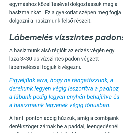
egymáshoz közelítésével dolgoztassuk meg a
hasizmainkat. Ez a gyakorlat szépen meg fogja
dolgozni a hasizmunk felső részeit.
Lábemelés vízszintes padon:
A hasizmunk alsó régióit az edzés végén egy
laza 3×30-as vízszintes padon végzett
lábemeléssel fogjuk kivégezni.
Figyeljünk arra, hogy ne rángatózzunk, a
derekunk legyen végig leszorítva a padhoz,
a lábunk pedig legyen enyhén behajlítva és
a hasizmaink legyenek végig tónusban.
A fenti ponton addig húzzuk, amíg a combjaink
derékszöget zárnak be a paddal, leengedésnél