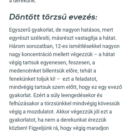
a derekunk.
Döntött törzsű evezés:
Egyszerű gyakorlat, de nagyon hatásos, mert
egyrészt szélesíti, másrészt vastagítja a hátat.
Három sorozatban, 12-es ismétlésekkel nagyon
nagy koncentráció mellett végezzük – a hátat
végig tartsuk egyenesen, feszesen, a
medencénket billentsük előre, tehát a
fenekünket toljuk ki! – ezt a feladatot,
mindvégig tartsuk szem előtt, hogy ez egy evező
gyakorlat. Ezért a súly leengedésekor és
felhúzásakor a törzsünkkel mindvégig kövessük
végig a mozdulatot. Akkor végezzük jól ezt a
gyakorlatot, ha nem a derekunkat érezzük
közben! Figyeljünk rá, hogy végig maradjon