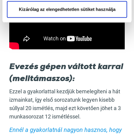
Kizárólag az elengedhetetlen sütiket használja
Evezés gépen váltott karral
(melltámaszos):
Ezzel a gyakorlattal kezdjük bemelegíteni a hát
izmainkat, így első sorozatunk legyen kisebb
súllyal 20 ismétlés, majd ezt követően jöhet a 3
munkasorozat 12 ismétléssel.
Ennél a gyakorlatnál nagyon hasznos, hogy