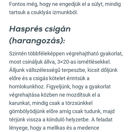
Fontos még, hogy ne engedjük el a súlyt, mindig
tartsuk a csuklyás izmunkból.
Hasprés csigán
(harangozás):
Szintén többféleképpen végrehajtható gyakorlat,
most csináljuk állva, 3×20-as ismétlésekkel.
Álljunk vállszélességű terpeszbe, kicsit dőljünk
előre és a csigás kötelet érintsük a
homlokunkhoz. Figyeljünk, hogy a gyakorlat
végrehajtása közben ne mozdítsuk el a
karunkat, mindig csak a törzsünkkel
gömbölyödjünk előre amíg csak tudunk, majd
térjünk vissza a kiinduló helyzetbe. A feladat
lényege, hogy a mellkas és a medence