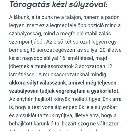
Tárogatás kézi súlyzóval:
A lábunk, a talpunk ne a talajon, hanem a padon
legyen, mert ez a legmegfelelőbb pozíció mind a
szabályosság, mind a megfelelő stabilizálás
szempontjából. Az első két sorozat legyen egy
bemelegítő sorozat egészen kis súllyal 20, illetve
kicsit nagyobb súllyal 16 ismétléssel, majd
jöhetnek a munkasorozatok 3 sorozatban 12
ismétléssel. A munkasorozatoknál mindig
akkora súlyt válasszunk, amivel még teljesen
szabályosan tudjuk végrehajtani a gyakorlatot.
Az enyhén hajlított könyök mellett figyeljünk arra
is, hogy a test vonaláig engedjük le a súlyzókat
és a csuklót tartsuk nyújtva, illetve arra, hogy a
behajlított karunk által bezárt szög ne változzon.