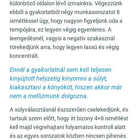
különböző oldalon lévő izmainkra. Végezzünk
ebből a gyakorlatból négy munkasorozatot 8
ismétléssel úgy, hogy nagyon figyeljünk oda a
tempójára, ez legyen végig egyenletes. A
leengedésnél, vagyis a negatív szakasznál
törekedjünk arra, hogy legyen lassú és végig
koncentrált.
Ennél a gyakorlatnál sem kell teljesen
kinyújtott helyzetig kinyomni a súlyt,
kiakasztani a könyököt, hiszen akkor már
nem a mellizmunk dolgozna.
A súlyválasztásnál észszerűen cselekedjünk, és
tartsuk szem előtt, hogy itt bizony 4×8 ismétlést
kell majd végrehajtani folyamatos kontroll alatt
és az egyes sorozatok közben nincsen pihenés