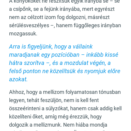
A könyököket ne feszítsük egyik irányba se – se
a csípőnk, se a fejünk irányába, mert egyrészt
nem az célzott izom fog dolgozni, másrészt
sérülésveszélyes –, hanem függőleges irányban
mozgassuk.
Arra is figyeljünk, hogy a vállaink
maradjanak egy pozícióban – inkább kissé
hátra szorítva –, és a mozdulat végén, a
felső ponton ne közelítsük és nyomjuk előre
azokat.
Ahhoz, hogy a mellizom folyamatosan tónusban
legyen, tehát feszüljön, nem is kell fent
összeérinteni a súlyzókat, hanem csak addig kell
közelíteni őket, amíg még érezzük, hogy
dolgozik a mellizmunk. Nem hiába mondja