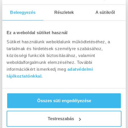
mellizom szét-, illetve összehúzódásának
Beleegyezés
Részletek
A sütikről
érzése adja meg a mozgástartományt, ne pedig
az, hogy összeérintjük-e a súlyt középen, vagy
sem!
Ez a weboldal sütiket használ
Sütiket használunk weboldalunk működtetéséhez, a
2. Izomcsoport: HÁT és
tartalmak és hirdetések személyre szabásához,
közösségi funkciók biztosításához, valamint
HAS
weboldalforgalmunk elemzéséhez. További
információkért ismerkedj meg
adatvédelmi
tájékoztatónkkal
.
Összes süti engedélyezése
Testreszabás