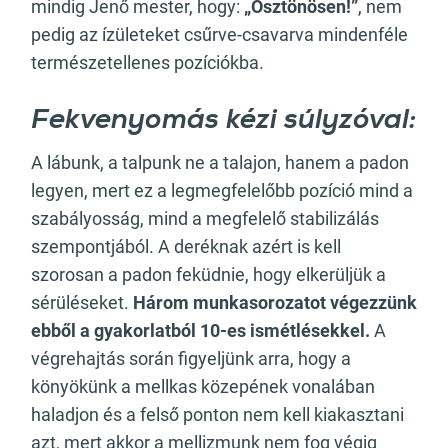
mindig Jenő mester, hogy:
„Ösztönösen!”
, nem
pedig az ízületeket csűrve-csavarva mindenféle
természetellenes pozíciókba.
Fekvenyomás kézi súlyzóval:
A lábunk, a talpunk ne a talajon, hanem a padon
legyen, mert ez a legmegfelelőbb pozíció mind a
szabályosság, mind a megfelelő stabilizálás
szempontjából. A deréknak azért is kell
szorosan a padon feküdnie, hogy elkerüljük a
sérüléseket.
Három munkasorozatot végezzünk
ebből a gyakorlatból 10-es ismétlésekkel.
A
végrehajtás során figyeljünk arra, hogy a
könyökünk a mellkas közepének vonalában
haladjon és a felső ponton nem kell kiakasztani
azt, mert akkor a mellizmunk nem fog végig