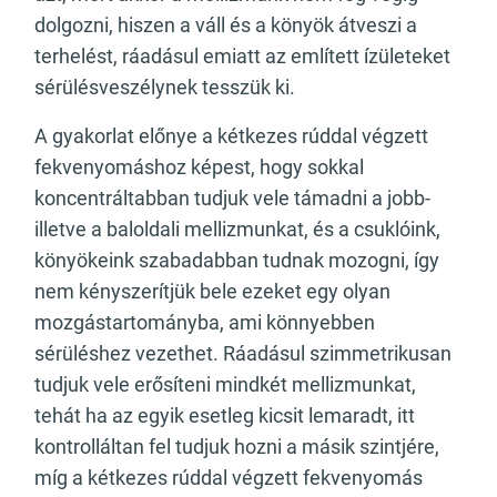
dolgozni, hiszen a váll és a könyök átveszi a
terhelést, ráadásul emiatt az említett ízületeket
sérülésveszélynek tesszük ki.
A gyakorlat előnye a kétkezes rúddal végzett
fekvenyomáshoz képest, hogy sokkal
koncentráltabban tudjuk vele támadni a jobb-
illetve a baloldali mellizmunkat, és a csuklóink,
könyökeink szabadabban tudnak mozogni, így
nem kényszerítjük bele ezeket egy olyan
mozgástartományba, ami könnyebben
sérüléshez vezethet. Ráadásul szimmetrikusan
tudjuk vele erősíteni mindkét mellizmunkat,
tehát ha az egyik esetleg kicsit lemaradt, itt
kontrolláltan fel tudjuk hozni a másik szintjére,
míg a kétkezes rúddal végzett fekvenyomás