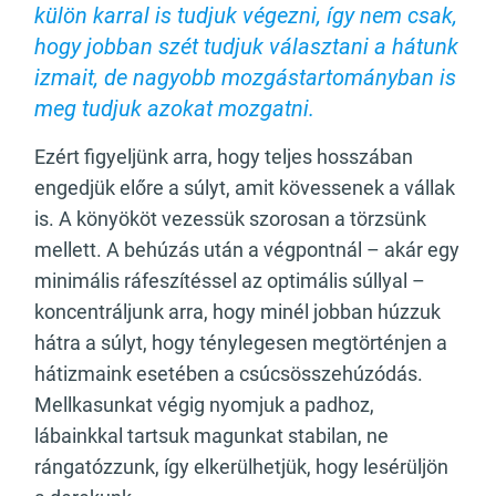
külön karral is tudjuk végezni, így nem csak,
hogy jobban szét tudjuk választani a hátunk
izmait, de nagyobb mozgástartományban is
meg tudjuk azokat mozgatni.
Ezért figyeljünk arra, hogy teljes hosszában
engedjük előre a súlyt, amit kövessenek a vállak
is. A könyököt vezessük szorosan a törzsünk
mellett. A behúzás után a végpontnál – akár egy
minimális ráfeszítéssel az optimális súllyal –
koncentráljunk arra, hogy minél jobban húzzuk
hátra a súlyt, hogy ténylegesen megtörténjen a
hátizmaink esetében a csúcsösszehúzódás.
Mellkasunkat végig nyomjuk a padhoz,
lábainkkal tartsuk magunkat stabilan, ne
rángatózzunk, így elkerülhetjük, hogy lesérüljön