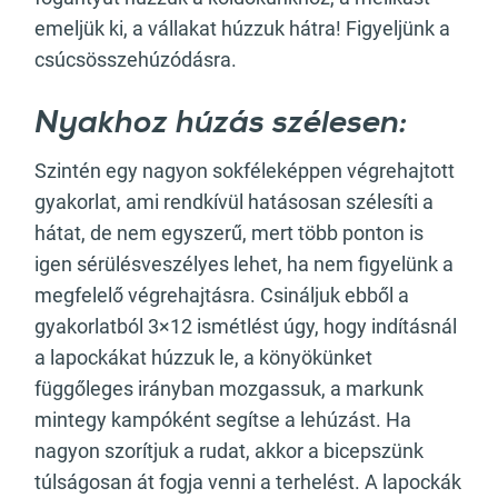
emeljük ki, a vállakat húzzuk hátra! Figyeljünk a
csúcsösszehúzódásra.
Nyakhoz húzás szélesen:
Szintén egy nagyon sokféleképpen végrehajtott
gyakorlat, ami rendkívül hatásosan szélesíti a
hátat, de nem egyszerű, mert több ponton is
igen sérülésveszélyes lehet, ha nem figyelünk a
megfelelő végrehajtásra. Csináljuk ebből a
gyakorlatból 3×12 ismétlést úgy, hogy indításnál
a lapockákat húzzuk le, a könyökünket
függőleges irányban mozgassuk, a markunk
mintegy kampóként segítse a lehúzást. Ha
nagyon szorítjuk a rudat, akkor a bicepszünk
túlságosan át fogja venni a terhelést. A lapockák