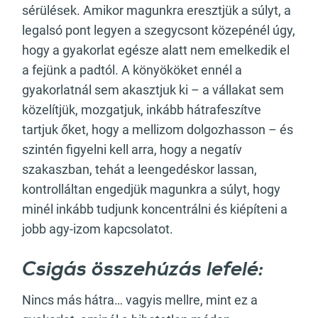
sérülések. Amikor magunkra eresztjük a súlyt, a
legalsó pont legyen a szegycsont közepénél úgy,
hogy a gyakorlat egésze alatt nem emelkedik el
a fejünk a padtól. A könyököket ennél a
gyakorlatnál sem akasztjuk ki – a vállakat sem
közelítjük, mozgatjuk, inkább hátrafeszítve
tartjuk őket, hogy a mellizom dolgozhasson – és
szintén figyelni kell arra, hogy a negatív
szakaszban, tehát a leengedéskor lassan,
kontrolláltan engedjük magunkra a súlyt, hogy
minél inkább tudjunk koncentrálni és kiépíteni a
jobb agy-izom kapcsolatot.
Csigás összehúzás lefelé:
Nincs más hátra… vagyis mellre, mint ez a