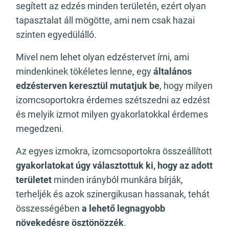
segített az edzés minden területén, ezért olyan
tapasztalat áll mögötte, ami nem csak hazai
szinten egyedülálló.
Mivel nem lehet olyan edzéstervet írni, ami
mindenkinek tökéletes lenne, egy
általános
edzésterven keresztül mutatjuk be
, hogy milyen
izomcsoportokra érdemes szétszedni az edzést
és melyik izmot milyen gyakorlatokkal érdemes
megedzeni.
Az egyes izmokra, izomcsoportokra összeállított
gyakorlatokat úgy választottuk ki,
hogy az adott
területet
minden irányból munkára bírják,
terheljék és azok szinergikusan hassanak, tehát
összességében
a lehető legnagyobb
növekedésre ösztönözzék
.