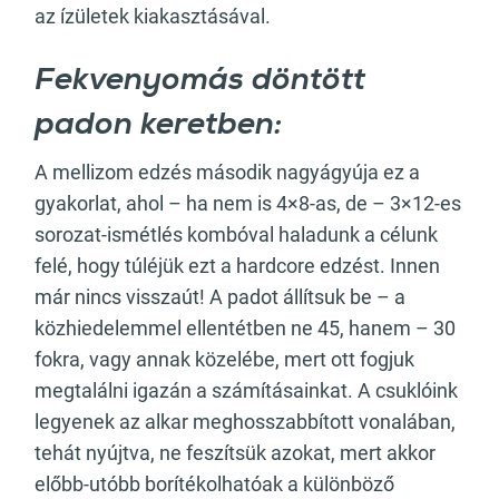
az ízületek kiakasztásával.
Fekvenyomás döntött
padon keretben:
A mellizom edzés második nagyágyúja ez a
gyakorlat, ahol – ha nem is 4×8-as, de – 3×12-es
sorozat-ismétlés kombóval haladunk a célunk
felé, hogy túléjük ezt a hardcore edzést. Innen
már nincs visszaút! A padot állítsuk be – a
közhiedelemmel ellentétben ne 45, hanem – 30
fokra, vagy annak közelébe, mert ott fogjuk
megtalálni igazán a számításainkat. A csuklóink
legyenek az alkar meghosszabbított vonalában,
tehát nyújtva, ne feszítsük azokat, mert akkor
előbb-utóbb borítékolhatóak a különböző