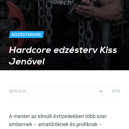
EDZÉSTERVEK
Hardcore edzésterv Kiss
Jenővel
2019.10.31.
5725
A mester az elmúlt évtizedekben több ezer
embernek – amatőröknek és profiknak –