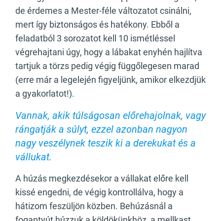
de érdemes a Mester-féle változatot csinálni,
mert így biztonságos és hatékony. Ebből a
feladatból 3 sorozatot kell 10 ismétléssel
végrehajtani úgy, hogy a lábakat enyhén hajlítva
tartjuk a törzs pedig végig függőlegesen marad
(erre már a legelején figyeljünk, amikor elkezdjük
a gyakorlatot!).
Vannak, akik túlságosan előrehajolnak, vagy
rángatják a súlyt, ezzel azonban nagyon
nagy veszélynek teszik ki a derekukat és a
vállukat.
A húzás megkezdésekor a vállakat előre kell
kissé engedni, de végig kontrollálva, hogy a
hátizom feszüljön közben. Behúzásnál a
fogantyút húzzuk a köldökünkhöz, a mellkast