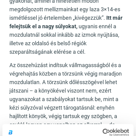
gyakorlat, aminél a hihetetlen módon
megdolgozott mellizmainkat egy laza 3×14-es
ismétléssel jó értelemben „kivégezzük”.
Itt már
felejtsük el a nagy súlyokat,
ugyanis ennél a
mozdulatnál sokkal inkább az izmok nyújtása,
illetve az oldalsó és belső régiók
szeparáltságának elérése a cél.
Az összehúzást indítsuk vállmagasságból és a
végrehajtás közben a törzsünk végig maradjon
mozdulatlan. A törzsünk dőlésszögével lehet
játszani – a könyökével viszont nem, ezért
ugyanazokat a szabályokat tartsuk be, mint a
kézi súlyzóval végzett tárogatásnál: enyhén
hajlított könyök, végig tartsuk egy szögben, a
csukló legyen egy vonalban az alkarral –, de
mindig érdemes azt is szem előtt tartani, hogy a