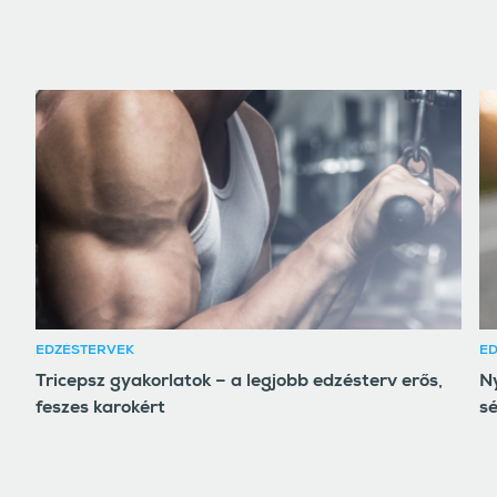
EDZÉSTERVEK
E
Tricepsz gyakorlatok – a legjobb edzésterv erős,
Ny
feszes karokért
sé