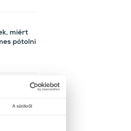
ek, miért
mes pótolni
 immunrendszer
A sütikről
 jut a szervezet