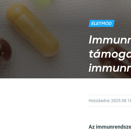
ÉLETMÓD
Immunr
támoga
immunr
Hozzáadva:
2025.08.1
Az immunrendszer