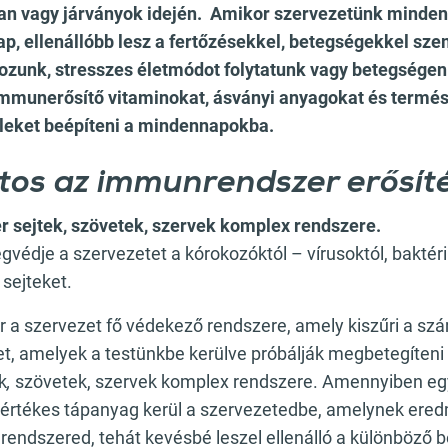
an vagy járványok idején. Amikor szervezetünk minde
, ellenállóbb lesz a fertőzésekkel, betegségekkel sze
ozunk, stresszes életmódot folytatunk vagy betegségen
immunerősítő vitaminokat, ásványi anyagokat és termé
leket beépíteni a mindennapokba.
ntos az immunrendszer erősít
 sejtek, szövetek, szervek komplex rendszere.
gvédje a szervezetet a kórokozóktól – vírusoktól, baktér
 sejteket.
a szervezet fő védekező rendszere, amely kiszűri a sz
et, amelyek a testünkbe kerülve próbálják megbetegíteni 
k
,
szövetek, szervek komplex rendszere. Amennyiben eg
s értékes tápanyag kerül a szervezetedbe, amelynek ere
endszered, tehát kevésbé leszel ellenálló a különböző 