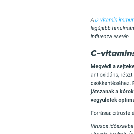
A
D-vitamin immun
legújabb tanulmány
influenza esetén.
C-vitamin
Megvédi a sejteke
antioxidáns, részt
csökkentéséhez.
játszanak a kórok
vegyületek optim
Forrásai: citrusfél
Vírusos időszakba