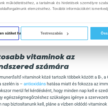
unk működtetéséhez, a tartalmak és hirdetések személyre szab
gyengült állapotban
boldalforgalmunk elemzéséhez. További információkért ismerke
ciók, bőrallergiák, szénanátha, asztma esetén
z immunrendszer túlzott reakciókészsége is, ez szintén a nem m
jelzi: ilyenek az allergiás reakciók kialakulása, például bőrall
élbetegségek, gyógyszerallergiák és ételallergiák is.
en sütiket használja
Testreszabás
Össz
zetes immunerősítők
és étrend-kiegészítők célzott beépí
 helyreállításában.
tosabb vitaminok az
ndszered számára
munerősítő vitaminok
közé tartozik többek között a B-, a C
a szelén is –
antioxidáns
hatása miatt és fokozza az im
kszor merül fel kérdésként, hogy minden nap kell e szedn
gy egészségmegőrzéshez szükséges igénye a szervezetn
 nap biztosítanunk kell, pláne a vízben oldódó vitaminok