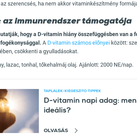
ól az szerencsés, ha nem akkor vitaminkészítmény formá
: az immunrendszer támogatója
utatják, hogy a D-vitamin hiány összefüggésben van a f
 fogékonysággal.
A
D-vitamin számos előnyei
között: sze
ben, csökkenti a gyulladásokat.
ny, lazac, tonhal, tőkehalmáj olaj. Ajánlott: 2000 NE/nap.
TÁPLÁLÉK-KIEGÉSZÍTŐ TIPPEK
D-vitamin napi adag: men
ikk
ideális?
OLVASÁS