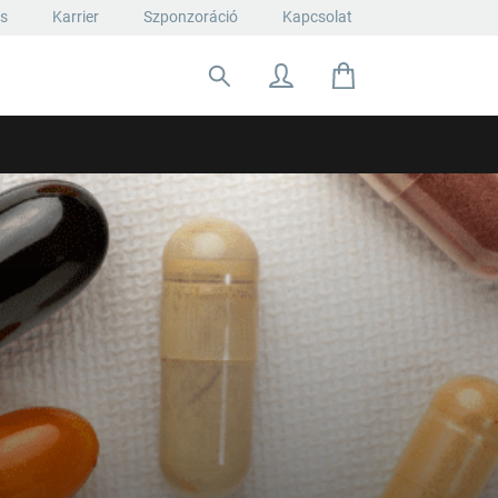
ás
Karrier
Szponzoráció
Kapcsolat
Keresés: