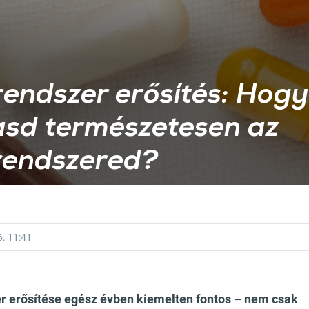
endszer erősítés: Hog
sd természetesen az
endszered?
6.
11:41
 erősítése egész évben kiemelten fontos – nem csak