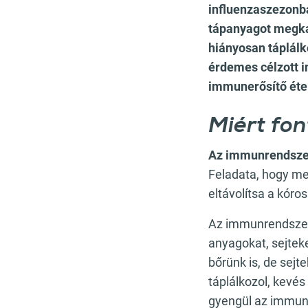
influenzaszezonb
tápanyagot megkap
hiányosan táplálk
érdemes célzott 
immunerősítő éte
Miért fo
Az immunrendszer
Feladata, hogy me
eltávolítsa a kóros
Az immunrendszer 
anyagokat, sejtek
bőrünk is, de sejte
táplálkozol, kevé
gyengül az immunr