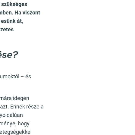
n szükséges
mben. Ha viszont
 esünk át,
szetes
ése?
iumoktól – és
ámára idegen
azt. Ennek része a
yoldalúan
dménye, hogy
betegségekkel