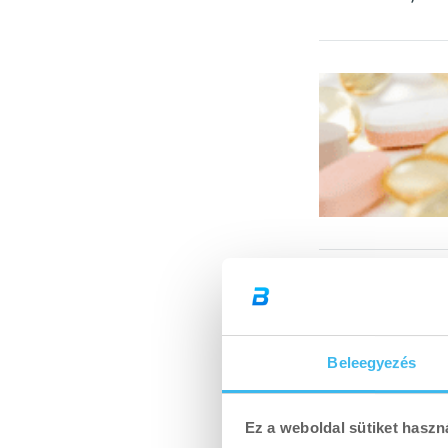
Ajánlott c
Mikor va
Járvány időszakba
Beleegyezés
felvegye a harcot
Gyakori, vissza
Ez a weboldal sütiket haszn
Diéta vagy szá