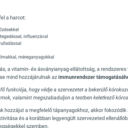
el a harcot:
tőzésekkel
egedéssel, influenzával
yulladással
talmakkal, méreganyagokkal
ás, a vitamin- és ásványianyag-ellátottság, a rendszere
se mind hozzájárulnak az
immunrendszer támogatásáh
 funkciója, hogy védje a szervezetet a bekerülő kórokozó
umok, valamint megszabaduljon a testben keletkező kóros 
k hozzájut a megfelelő tápanyagokhoz, akkor fokozódik
ivitása és a korábban legyengült szervezeted ellenállób
etegségekkel szemben.