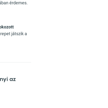
jában érdemes.
okozott
repet játszik a
nyi az