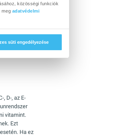
ásához, közösségi funkciók
dj meg
adatvédelmi
egfelelő
ergiák, szénanátha,
es süti engedélyezése
tése segíthet a
-, D-, az E-
munrendszer
i vitamint.
ek. Ezt
 esetén. Ha ez