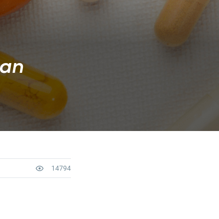
yan
14794