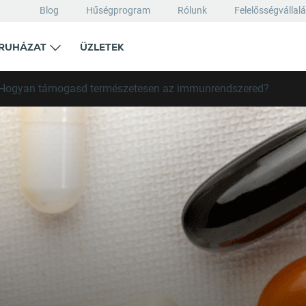
Blog
Hűségprogram
Rólunk
Felelősségvállal
RUHÁZAT
ÜZLETEK
: Hogyan támogasd természetesen az immunrendszered?