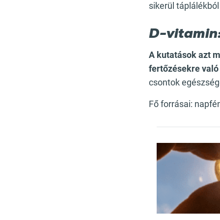
sikerül táplálékb
D-vitamin
A kutatások azt m
fertőzésekre való
csontok egészségé
Fő forrásai: napfé
Ajánlott c