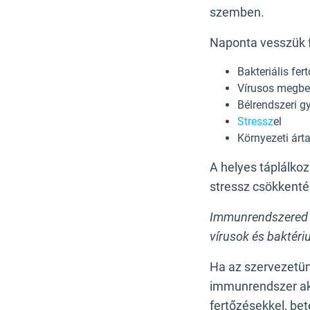
szemben.
Naponta vesszük f
Bakteriális fer
Vírusos megbet
Bélrendszeri g
Stressz
el
Környezeti ár
A helyes táplálkoz
stressz csökkenté
Immunrendszered fő
vírusok és baktéri
Ha az szervezetün
immunrendszer akt
fertőzésekkel, b