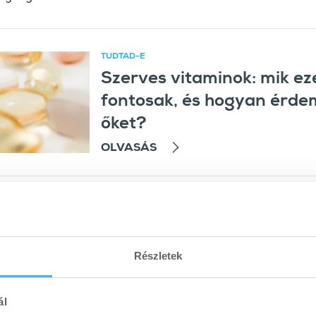
TUDTAD-E
Szerves vitaminok: mik ez
ikk
fontosak, és hogyan érde
őket?
OLVASÁS
n szükség egy kis tuningra?
n – mint például a COVID-19 idején – fontos, hogy az
Részletek
 a kórokozókkal.
térő fertőzések (pl. arcüreg- vagy tüdőgyulladás)
ál
lkásítás alatt, amikor kevesebb vitaminhoz és ásványi anyaghoz