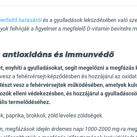
erősítő hatásáról
és a gyulladások leküzdésében való szer
ok felhívják a figyelmet a megfelelő D-vitamin bevitelre
: antioxidáns és immunvédő
t, enyhíti a gyulladásokat, segít megelőzni a megfázás 
 vesz a fehérvérsejt-képződésben és hozzájárul az oxidat
Részt vesz a fehérvérsejtek működésében, amelyek kul
ozók elleni védekezésben, és hozzájárul a gyulladáscs
ális termelődéséhez.
ék, paprika, brokkoli, zöld leveles zöldségek.
n, megfázások idején érdemes napi 1000-2000 mg-ra meg