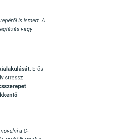
epéről is ismert. A
 megfázás vagy
kialakulását.
Erős
ív stressz
csszerepet
ökkentő
növelni a C-