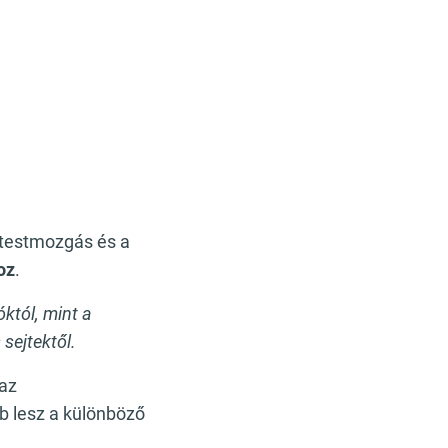
s testmozgás és a
oz
.
któl, mint a
sejtektől.
 az
b lesz a különböző