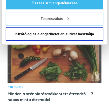
Összes süti engedélyezése
ÉTRENDEK
Ektomorf tömegnövelés – étrend és edzés tippek
hízáshoz
Testreszabás
Kizárólag az elengedhetetlen sütiket használja
ÉTRENDEK
Minden a szénhidrátcsökkentett étrendről – 7
napos minta étrenddel