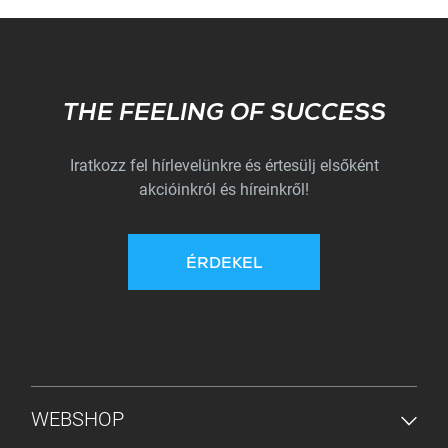
Subscribe
THE FEELING OF SUCCESS
Iratkozz fel hírlevelünkre és értesülj elsőként
akcióinkról és híreinkről!
ÉRDEKEL
ALSÓ MENÜ
WEBSHOP