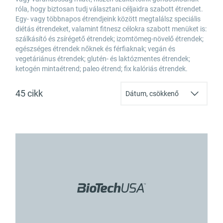
róla, hogy biztosan tudj választani céljaidra szabott étrendet.
Egy- vagy többnapos étrendjeink között megtalálsz speciális
diétás étrendeket, valamint fitnesz célokra szabott menüket is:
szálkásító és zsírégető étrendek; izomtömeg-növelő étrendek;
egészséges étrendek nőknek és férfiaknak; vegán és
vegetáriánus étrendek; glutén- és laktózmentes étrendek;
ketogén mintaétrend; paleo étrend; fix kalóriás étrendek.
45 cikk