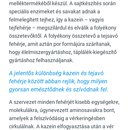
melléktermékéből készül. A sajtkészítés során
speciális enzimeket és savakat adnak a
felmelegített tejhez, így a kazein – vagyis
tejfehérje – megszilárdul és elválik a folyékony
összetevőktől. A folyékony összetevő a tejsavó
fehérje, amit aztán por formájúra szárítanak,
hogy élelmiszergyártáshoz, táplálék-kiegészítő
gyártáshoz felhasználjanak.
A jelentős különbség kazein és tejavó
fehérje között abban rejlik, hogy milyen
gyorsan emésztődnek és szívódnak fel.
A szervezet minden fehérjét kisebb egységekre,
molekulákra, úgynevezett aminosavakra bont,
amelyek a felszívódásig a vérkeringésben
cirkulálnak. A kazein elfogyasztása után a vér