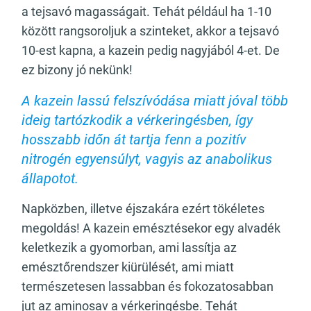
a tejsavó magasságait. Tehát például ha 1-10
között rangsoroljuk a szinteket, akkor a tejsavó
10-est kapna, a kazein pedig nagyjából 4-et. De
ez bizony jó nekünk!
A kazein lassú felszívódása miatt jóval több
ideig tartózkodik a vérkeringésben, így
hosszabb időn át tartja fenn a pozitív
nitrogén egyensúlyt, vagyis az anabolikus
állapotot.
Napközben, illetve éjszakára ezért tökéletes
megoldás! A kazein emésztésekor egy alvadék
keletkezik a gyomorban, ami lassítja az
emésztőrendszer kiürülését, ami miatt
természetesen lassabban és fokozatosabban
jut az aminosav a vérkeringésbe. Tehát