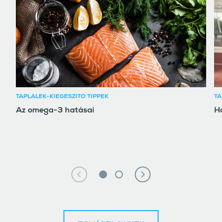
TÁPLÁLÉK-KIEGÉSZÍTŐ TIPPEK
TÁ
Az omega-3 hatásai
Ha