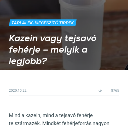
TÁPLÁLÉK-KIEGÉSZÍTŐ TIPPEK
Kazein vagy tejsavó
fehérje – melyik a
legjobb?
2020.10.22.
8765
Mind a kazein, mind a tejsavó fehérje
tejszármazék. Mindkét fehérjeforrás nagyon