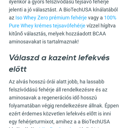
ilyenkor a gyors felszívódású tejsavó fehérje
jelenti a jó választást. A BioTechUSA kínálatából
az
Iso Whey Zero prémium fehérje
vagy a
100%
Pure Whey krémes tejsavófehérje
vízzel hígítva
kitűnő választás, melyek hozzáadott BCAA
aminosavakat is tartalmaznak!
Válaszd a kazeint lefekvés
előtt
Az alvás hosszú órái alatt jobb, ha lassabb
felszívódású fehérje áll rendelkezésre és az
aminosavak a regenerációs idő hosszú
folyamatában végig rendelkezésre állnak. Éppen
ezért érdemes közvetlen lefekvés előtt is inni
egy fehérjeturmixot, amihez a a BioTechUSA