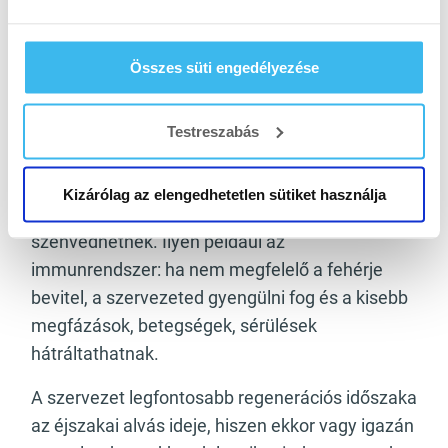
Miért fogyassz sok fehérjét
, különösen diéta
vagy fogyókúra idején? Mert elegendő
Összes süti engedélyezése
protein bevitel nélkül nem jön létre fejlődés,
nincs miből felépíteni az izmot.
Testreszabás
Ráadásul a fehérje, illetve az aminosavak, amire
a szervezet azt lebontja, számos más funkciót is
Kizárólag az elengedhetetlen sütiket használja
betöltenek, tehát ezek is csorbát
szenvedhetnek. Ilyen például az
immunrendszer: ha nem megfelelő a fehérje
bevitel, a szervezeted gyengülni fog és a kisebb
megfázások, betegségek, sérülések
hátráltathatnak.
A szervezet legfontosabb regenerációs időszaka
az éjszakai alvás ideje, hiszen ekkor vagy igazán