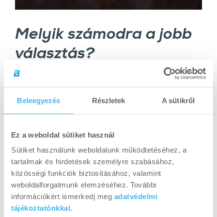
Melyik számodra a jobb
választás?
Az edzés során az izomrostok sérülnek,
túlterhelődnek. Az izomfejlődés a regeneráció
Beleegyezés
Részletek
A sütikről
során jön létre, vagyis pihenő időben, amikor
ezek a sérülések és más, az edzés során
végbemenő folyamatok helyreállnak és visszaáll
Ez a weboldal sütiket használ
az egyensúly. A szervezet pedig úgy készül fel a
Sütiket használunk weboldalunk működtetéséhez, a
következő nagyobb terhelésre, hogy az izmot
tartalmak és hirdetések személyre szabásához,
még ellenállóbbá építi, mint az edzés előtt volt.
közösségi funkciók biztosításához, valamint
Ehhez ugyanakkor szükséges a megfelelő
weboldalforgalmunk elemzéséhez. További
tápanyagellátottság, amelynek sarkalatos
információkért ismerkedj meg
adatvédelmi
tájékoztatónkkal
.
pontja a fehérje mennyisége és minősége.