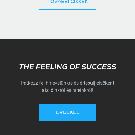
TOVÁBBI CIKKEK
Subscribe
THE FEELING OF SUCCESS
Iratkozz fel hírlevelünkre és értesülj elsőként
akcióinkról és híreinkről!
ÉRDEKEL