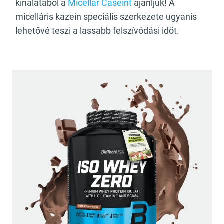
kínálatából a
Micellar Caseint
ajánljuk! A
micelláris kazein speciális szerkezete ugyanis
lehetővé teszi a lassabb felszívódási időt.