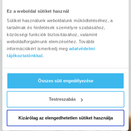
váll
–
,
mell
–
és
karizmok
megmunkálására.
Ez a weboldal sütiket használ
Sütiket használunk weboldalunk működtetéséhez, a
tartalmak és hirdetések személyre szabásához,
közösségi funkciók biztosításához, valamint
weboldalforgalmunk elemzéséhez. További
információkért ismerkedj meg
adatvédelmi
tájékoztatónkkal
.
KAPCSOLÓDÓ CIKKEK
Összes süti engedélyezése
Testreszabás
Kizárólag az elengedhetetlen sütiket használja