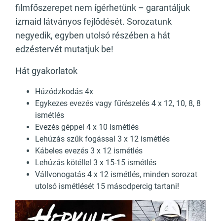
filmfőszerepet nem ígérhetünk – garantáljuk
izmaid látványos fejlődését. Sorozatunk
negyedik, egyben utolsó részében a hát
edzéstervét mutatjuk be!
Hát gyakorlatok
Húzódzkodás 4x
Egykezes evezés vagy fűrészelés 4 x 12, 10, 8, 8
ismétlés
Evezés géppel 4 x 10 ismétlés
Lehúzás szűk fogással 3 x 12 ismétlés
Kábeles evezés 3 x 12 ismétlés
Lehúzás kötéllel 3 x 15-15 ismétlés
Vállvonogatás 4 x 12 ismétlés, minden sorozat
utolsó ismétlését 15 másodpercig tartani!