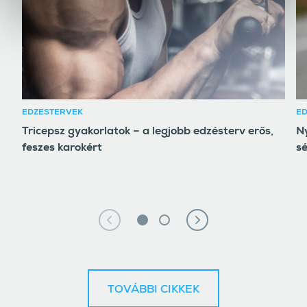
EDZÉSTERVEK
E
Tricepsz gyakorlatok – a legjobb edzésterv erős,
Ny
feszes karokért
sé
TOVÁBBI CIKKEK