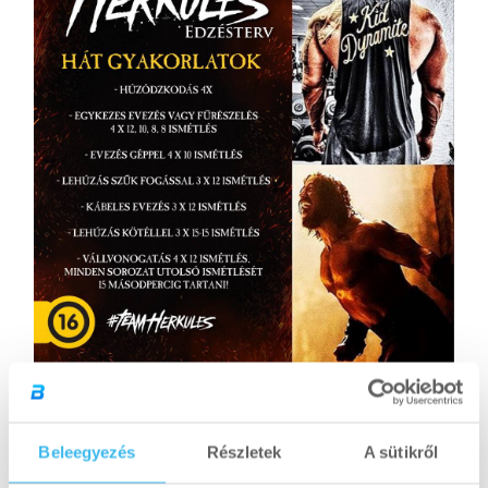
Herkules edzésterv sorozatunk korábbi részeit is
érdemes átolvasnod, ezekben Dwayne Johnson
Beleegyezés
Részletek
A sütikről
kedvenc gyakorlatait osztottuk meg sorra a