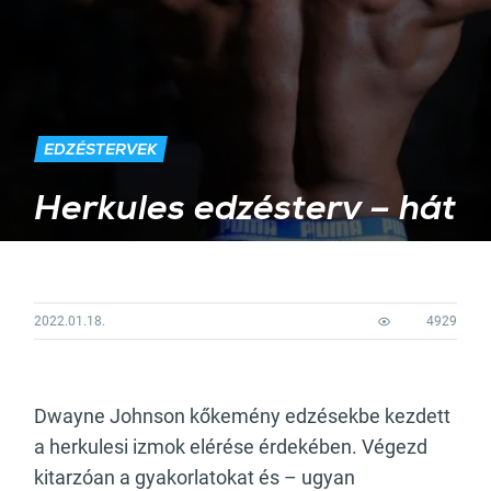
EDZÉSTERVEK
Herkules edzésterv – hát
2022.01.18.
4929
Dwayne Johnson kőkemény edzésekbe kezdett
a herkulesi izmok elérése érdekében. Végezd
kitarzóan a gyakorlatokat és – ugyan